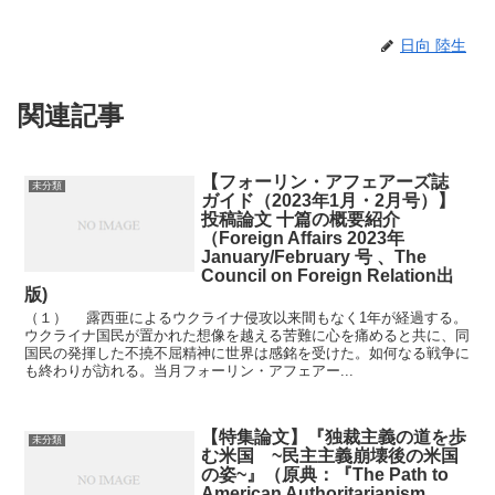
日向 陸生
関連記事
【フォーリン・アフェアーズ誌
未分類
ガイド（2023年1月・2月号）】
投稿論文 十篇の概要紹介
（Foreign Affairs 2023年
January/February 号 、The
Council on Foreign Relation出
版)
（１） 露西亜によるウクライナ侵攻以来間もなく1年が経過する。
ウクライナ国民が置かれた想像を越える苦難に心を痛めると共に、同
国民の発揮した不撓不屈精神に世界は感銘を受けた。如何なる戦争に
も終わりが訪れる。当月フォーリン・アフェアー...
【特集論文】『独裁主義の道を歩
未分類
む米国 ~民主主義崩壊後の米国
の姿~』（原典：『The Path to
American Authoritarianism