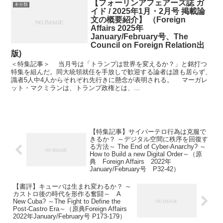
【フォーリンアフェアーズ誌 ガ
未分類
イド / 2025年1月・2月号 掲載論
文の概要紹介】 （Foreign
Affairs 2025年
January/February号、The
Council on Foreign Relation出
版)
＜特集記事＞ 当月号は「トランプは世界を変えるか？」と銘打つ
特集を組んだ。同大統領就任を手放しで歓迎する論者は誰も居らず、
識者5人中4人からそれぞれ先行きに懸念が表明される。 マーガレ
ット・マクミランは、トランプ政権とは、...
【特集記事】サイバーテロ行為は克服で
きるか？ ～デジタル空間に秩序を回復す
る方法～ The End of Cyber-Anarchy? ～
How to Build a new Digital Order～（原
典 Foreign Affairs 2022年
January/February号 P32-42）
【書評】キューバは生まれ変わるか？ ～
カストロ後の時代を形作る奮闘～ A
New Cuba? ～The Fight to Define the
Post-Castro Era～（原典Foreign Affairs
2022年January/February号 P173-179）