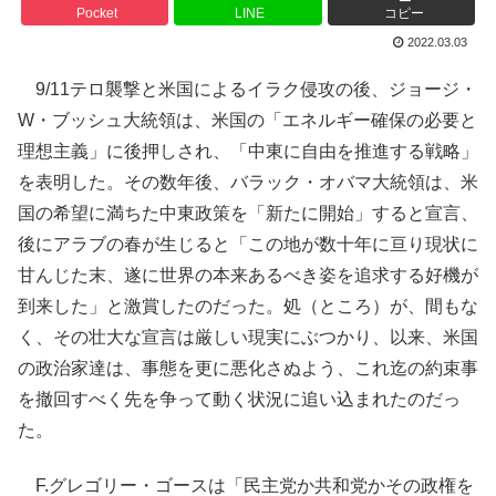
Pocket
LINE
コピー
2022.03.03
9/11テロ襲撃と米国によるイラク侵攻の後、ジョージ・
W・ブッシュ大統領は、米国の「エネルギー確保の必要と
理想主義」に後押しされ、「中東に自由を推進する戦略」
を表明した。その数年後、バラック・オバマ大統領は、米
国の希望に満ちた中東政策を「新たに開始」すると宣言、
後にアラブの春が生じると「この地が数十年に亘り現状に
甘んじた末、遂に世界の本来あるべき姿を追求する好機が
到来した」と激賞したのだった。処（ところ）が、間もな
く、その壮大な宣言は厳しい現実にぶつかり、以来、米国
の政治家達は、事態を更に悪化さぬよう、これ迄の約束事
を撤回すべく先を争って動く状況に追い込まれたのだっ
た。
F.グレゴリー・ゴースは「民主党か共和党かその政権を