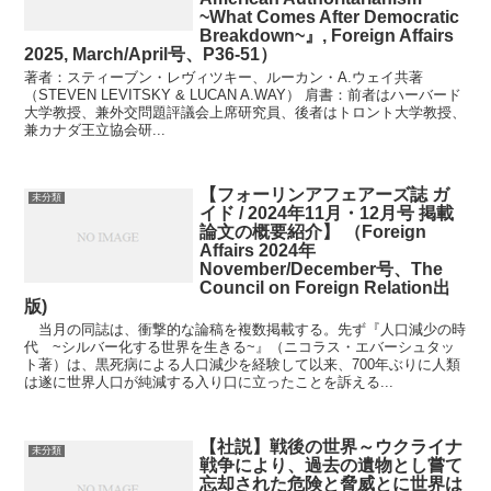
~What Comes After Democratic
Breakdown~』, Foreign Affairs
2025, March/April号、P36-51）
著者：スティーブン・レヴィツキー、ルーカン・A.ウェイ共著
（STEVEN LEVITSKY & LUCAN A.WAY） 肩書：前者はハーバード
大学教授、兼外交問題評議会上席研究員、後者はトロント大学教授、
兼カナダ王立協会研...
【フォーリンアフェアーズ誌 ガ
未分類
イド / 2024年11月・12月号 掲載
論文の概要紹介】 （Foreign
Affairs 2024年
November/December号、The
Council on Foreign Relation出
版)
当月の同誌は、衝撃的な論稿を複数掲載する。先ず『人口減少の時
代 ~シルバー化する世界を生きる~』（ニコラス・エバーシュタッ
ト著）は、黒死病による人口減少を経験して以来、700年ぶりに人類
は遂に世界人口が純減する入り口に立ったことを訴える...
【社説】戦後の世界～ウクライナ
未分類
戦争により、過去の遺物とし嘗て
忘却された危険と脅威とに世界は