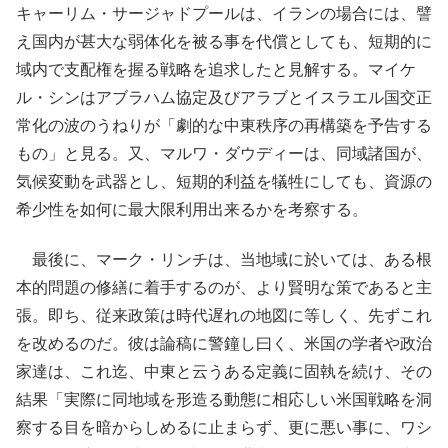
キャーリム・サージャドプールは、イランの場合には、譬
え国内が甚大な弱体化を被る事を代償としても、短期的に
域内で支配権を握る戦略を追求したと見解する。マイケ
ル・シンはアブラハム協定及びアラブとイスラエル国交正
常化の波のうねりが「劇的な中東秩序の再構築を予告する
もの」と見る。又、マルワ・ダウディーは、同域諸国が、
気候変動を武器とし、短期的利益を犠牲にしても、資源の
希少性を如何に最大限利用出来るかを考察する。
最後に、マーク・リンチは、当地域に於いては、ある根
本的問題の修繕に着手するのが、より賢明な策であると主
張。即ち、従来政策は時代遅れの地図に等しく、先ずこれ
を改めるのだ。彼は論稿に警鐘し曰く、米国の学者や政治
家達は、これ迄、中東と云うある定義に固執を続け、その
結果「実際に同地域を形造る動態に相応しい米国戦略を洞
察する目を暗からしめるに止まらず、更に悪い事に、ワシ