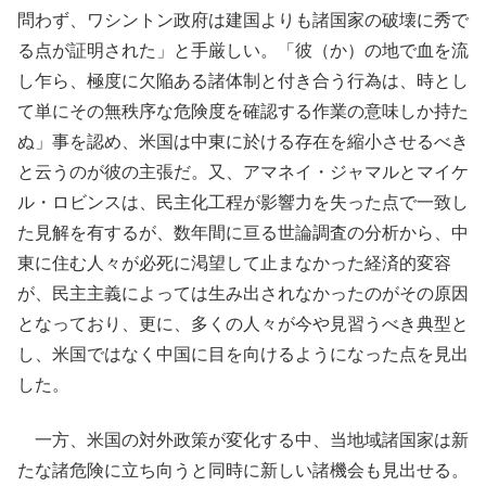
問わず、ワシントン政府は建国よりも諸国家の破壊に秀で
る点が証明された」と手厳しい。「彼（か）の地で血を流
し乍ら、極度に欠陥ある諸体制と付き合う行為は、時とし
て単にその無秩序な危険度を確認する作業の意味しか持た
ぬ」事を認め、米国は中東に於ける存在を縮小させるべき
と云うのが彼の主張だ。又、アマネイ・ジャマルとマイケ
ル・ロビンスは、民主化工程が影響力を失った点で一致し
た見解を有するが、数年間に亘る世論調査の分析から、中
東に住む人々が必死に渇望して止まなかった経済的変容
が、民主主義によっては生み出されなかったのがその原因
となっており、更に、多くの人々が今や見習うべき典型と
し、米国ではなく中国に目を向けるようになった点を見出
した。
一方、米国の対外政策が変化する中、当地域諸国家は新
たな諸危険に立ち向うと同時に新しい諸機会も見出せる。