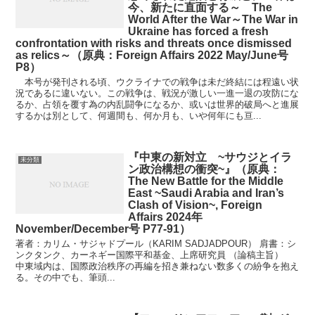
今、新たに直面する～ The
World After the War～The War in
Ukraine has forced a fresh
confrontation with risks and threats once dismissed
as relics～（原典：Foreign Affairs 2022 May/June号
P8）
本号が発刊される頃、ウクライナでの戦争は未だ終結には程遠い状
況であるに違いない。この戦争は、戦況が激しい一進一退の攻防にな
るか、占領を覆す為の内乱闘争になるか、或いは世界的破局へと進展
するかは別として、何週間も、何か月も、いや何年にも亘...
『中東の新対立 ~サウジとイラ
未分類
ン政治構想の衝突~』（原典：
The New Battle for the Middle
East ~Saudi Arabia and Iran’s
Clash of Vision~, Foreign
Affairs 2024年
November/December号 P77-91）
著者：カリム・サジャドプール（KARIM SADJADPOUR） 肩書：シ
ンクタンク、カーネギー国際平和基金、上席研究員 （論稿主旨）
中東域内は、国際政治秩序の再編を招き兼ねない数多くの紛争を抱え
る。その中でも、筆頭...