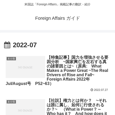
米国誌「Foreign Affairs」掲載記事の翻訳・紹介
Foreign Affairs ガイド
2022-07
【特集記事】国力を増強させる要
未分類
因分析 ~国家興亡を左右する真
の諸要因とは~（原典: What
Makes a Power Great ~The Real
Drivers of Rise and Fall~
Foreign Affairs 2022年
Jul/August号 P52~63）
2022.07.27
【社説】権力とは何か？ ~それ
未分類
は誰に属し、如何に行使される
か？~ （What is Power？～
Who has it？ And how does it