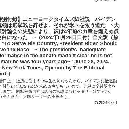
2024.07.10
特別付録】ニューヨークタイムズ紙社説 バイデン
統領は選挙戦を辞せよ、それが米国を救う道だ ~大
領討論会の失態により、彼は4年前の力量を備えぬ点
明白になった ~（2024年6月28日日付）全文訳（原
To Serve His Country, President Biden Should
ve the Race ~ The president’s inadequate
formance in the debate made it clear he is not
 man he was four years ago~” June 28, 2024,
 New York Times, Opinion by The Editorial
ard ）
者口上） 近所に住まう中学生の坊ちゃんから、バイデンに撤退勧
た社説はどんなものか求める声があったので、此処に全邦訳文を
します。 同紙主張内容は訳者の常識にもピッタリ一致するが、
（そもそも）大国リーダーの座を争う...
2024.07.01