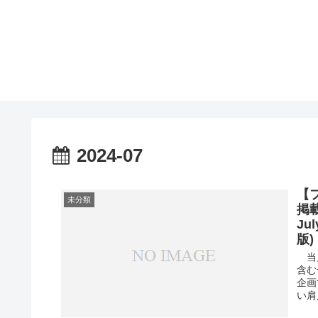
2024-07
【フ
未分類
掲載
Jul
版)
当月
含む
企画
い肩