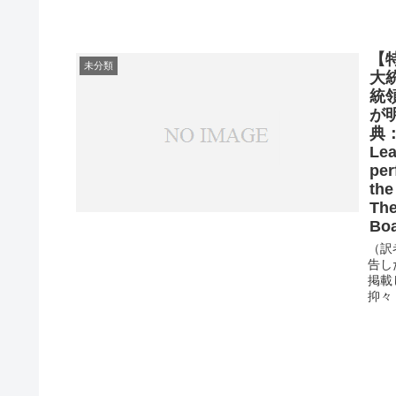
【
未分類
大
統
が
典：“
Lea
per
the
The
Bo
（訳
告し
掲載
抑々