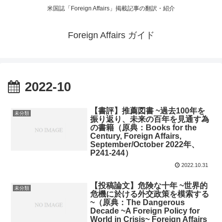
米国誌「Foreign Affairs」掲載記事の翻訳・紹介
Foreign Affairs ガイド
2022-10
【書評】推薦図書 ~過去100年を
未分類
振り返り、未来の百年を見通す為
の書籍（原典：Books for the
Century, Foreign Affairs,
September/October 2022年、
P241-244）
2022.10.31
【投稿論文】危険な十年 ~世界的
未分類
危機に於ける外交政策を模索する
~（原典：The Dangerous
Decade ~A Foreign Policy for
World in Crisis~ Foreign Affairs