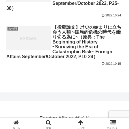
September/October 2022, P25-
38）
2022.10.24
【投稿論文】歴史の始まりに立ち
未分類
会う人類 ~破局的危機の時代を乗
り切る為に~（原典：The
Beginning of History
~Surviving the Era of
Catastrophic Risk~ Foreign
Affairs September/October 2022, P10-24）
2022.10.15
Foreign Affairs ガイド
© 2020 Foreign Affairs ガイド.
ホーム
検索
トップ
サイドバー