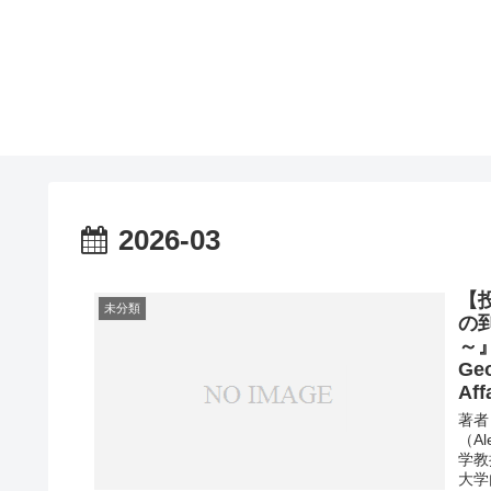
2026-03
【
未分類
の
～』
Geo
Af
著者
（Al
学教
大学