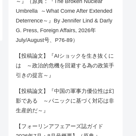
～』（原典：『The Broken Nuclear
Umbrella ～What Come After Extended
Deterrence～』By Jennifer Lind & Darly
G. Press, Foreign Affairs, 2026年
July/August号、P76-89）
【投稿論文】『AIショックを生き抜くに
は ～政治的危機を回避する為の政策手
引きの提言～』
【投稿論文】『中国の軍事力優位性は幻
影である ～パニックに基づく対応は非
生産的だ～』
【フォーリンアフェアーズ誌ガイド
2026年7月・8月号概要】（原典：