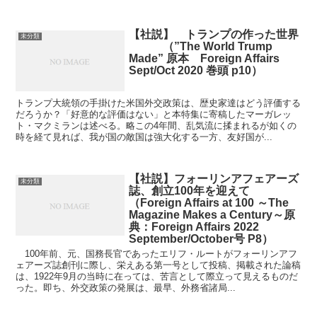
【社説】 トランプの作った世界
未分類
（”The World Trump
Made” 原本 Foreign Affairs
Sept/Oct 2020 巻頭 p10）
トランプ大統領の手掛けた米国外交政策は、歴史家達はどう評価する
だろうか？「好意的な評価はない」と本特集に寄稿したマーガレッ
ト・マクミランは述べる。略この4年間、乱気流に揉まれるが如くの
時を経て見れば、我が国の敵国は強大化する一方、友好国が...
【社説】フォーリンアフェアーズ
未分類
誌、創立100年を迎えて
（Foreign Affairs at 100 ～The
Magazine Makes a Century～原
典：Foreign Affairs 2022
September/October号 P8）
100年前、元、国務長官であったエリフ・ルートがフォーリンアフ
ェアーズ誌創刊に際し、栄えある第一号として投稿、掲載された論稿
は、1922年9月の当時に在っては、苦言として際立って見えるものだ
った。即ち、外交政策の発展は、最早、外務省諸局...