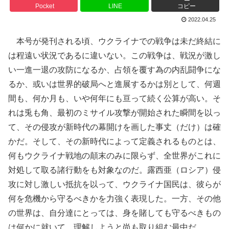
Pocket
LINE
コピー
2022.04.25
本号が発刊される頃、ウクライナでの戦争は未だ終結に
は程遠い状況であるに違いない。この戦争は、戦況が激し
い一進一退の攻防になるか、占領を覆す為の内乱闘争にな
るか、或いは世界的破局へと進展するかは別として、何週
間も、何か月も、いや何年にも亘って続く公算が高い。そ
れは兎も角、最初のミサイル攻撃が開始された瞬間を以っ
て、その侵攻が新時代の幕開けを画した事丈（だけ）は確
かだ。そして、その新時代によって定義されるものとは、
何もウクライナ戦地の顛末のみに限らず、全世界がこれに
対処して取る諸行動をも対象なのだ。露西亜（ロシア）侵
攻に対し激しい抵抗を以って、ウクライナ国民は、彼らが
何を危機から守るべきかを力強く表現した。一方、その他
の世界は、自分達にとっては、身を賭しても守るべきもの
は何かに就いて、理解しようと尚も取り組む最中だ。