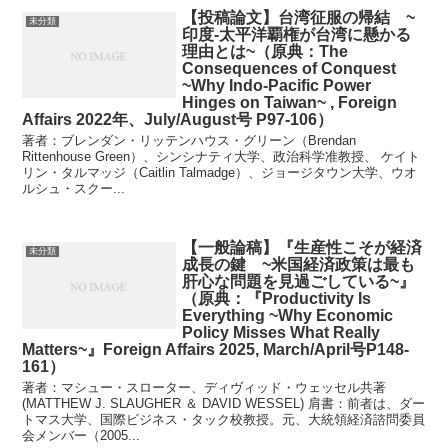
【投稿論文】台湾征服の帰結 ~
未分類
印度-太平洋覇権が台湾に懸かる
理由とは~（原典：The
Consequences of Conquest
~Why Indo-Pacific Power
Hinges on Taiwan~ , Foreign
Affairs 2022年、July/August号 P97-106）
著者：ブレンダン・リッテンハウス・グリーン（Brendan
Rittenhouse Green）、シンシナティ大学、政治科学准教授、 ケイト
リン・タルマッジ（Caitlin Talmadge）、ジョージタウン大学、ウオ
ルシュ・スクー...
【一般論稿】『生産性こそが経済
未分類
成長の鍵 ~米国経済政策は最も
肝心な問題を見過ごしている~』
（原典：『Productivity Is
Everything ~Why Economic
Policy Misses What Really
Matters~』Foreign Affairs 2025, March/April号P148-
161）
著者：マシュー・スローター、ディヴィッド・ウェッセル共著
(MATTHEW J. SLAUGHER ＆ DAVID WESSEL) 肩書：前者は、ダー
トマス大学、国際ビジネス・タック校教授。元、大統領経済諮問委員
会メンバー（2005...