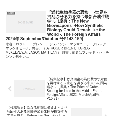
『近代生物兵器の恐怖 ~世界を
未分類
混乱させる力を持つ最新合成生物
学~』(原典：The New
Bioweapons ~How Synthetic
Biology Could Destabilize the
World~, The Foreign Affairs
2024年 September/October 号P148-159)
著者：ロジャー・ブレント、ジェイソン・マッサニー、T.グレッグ・
マッケルビーJr、共著。（By ROGER BRENT, T.GREG
McKELVEY,Jr, JASON MATHENY） 肩書：前者はフレッド・ハッチ
ンソン癌セン...
【特集記事】秩序回復の為に費やす対価
を再考する～止むを得ざる中東への関与
縮小～（原典：The Price of Order～
Settling for Less in the Middle East～
Foreign Affairs 2022, March/April号、
P10-21）
【投稿論文】次なる衝撃に備えよ～より
順応性のある国際経済を米国が構築する
方法～原典 Before the Next Shock ～