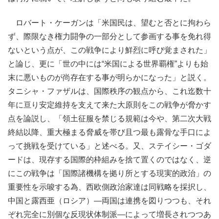
ロバート・ケーガンは「米国民は、望むと否とに拘わら
ず、際限なき権力闘争の一部分として参画する事を免れ得
ないという点が、この戦争により鮮烈に呼び覚まされた」
と論じ、更に「世の中には“米国による世界覇権”よりも始
末に悪いものが尚存在する事が明らかになった」と説く。
タニシャ・ファザルは、国際秩序の観点から、これ迄数十
年に亘り安定維持を支えて来た大原則をこの戦争が脅かす
点を論説し、「領土征服を禁じる規範は今や、第二次大戦
終結以降、重大極まる脅威を帯び且つ最も露骨な手口によ
って挑戦を受けている」と述べる。又、ステイシー・ゴダ
ードは、現存する国際的枠組みを捨て置くのではなく、逆
にこの戦争は「国際諸機構を拠り所とする現実的政治」の
重要性を示唆する為、西欧側政治家達は同戦略を採択し、
中国と露西亜（ロシア）―両国は連携を図りつつも、それ
ぞれ完全に別個な反現状体制派―によって増長されつつあ