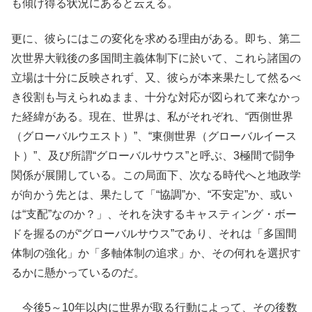
も傾け得る状況にあると云える。
更に、彼らにはこの変化を求める理由がある。即ち、第二
次世界大戦後の多国間主義体制下に於いて、これら諸国の
立場は十分に反映されず、又、彼らが本来果たして然るべ
き役割も与えられぬまま、十分な対応が図られて来なかっ
た経緯がある。現在、世界は、私がそれぞれ、“西側世界
（グローバルウエスト）”、“東側世界（グローバルイース
ト）”、及び所謂“グローバルサウス”と呼ぶ、3極間で闘争
関係が展開している。この局面下、次なる時代へと地政学
が向かう先とは、果たして「“協調”か、“不安定”か、或い
は“支配”なのか？」、それを決するキャスティング・ボー
ドを握るのが“グローバルサウス”であり、それは「多国間
体制の強化」か「多軸体制の追求」か、その何れを選択す
るかに懸かっているのだ。
今後5～10年以内に世界が取る行動によって、その後数