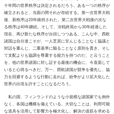
十年間の世界秩序は決定されるだろう。ある一つの秩序が
確立されると、当面の間それが存続する。第一次世界大戦
後、新秩序は20年維持された。第二次世界大戦後の次な
る秩序は40年継続。そして、冷戦終焉から30年経過した
現在、再び新たな秩序が台頭しつつある。こんな中、西欧
諸国は自分達こそが、一人芝居に甘んじることなく協議と
対話を重んじ、二重基準に陥ることなく原則を貫き、そし
て支配よりも協調を尊重する能力を持つのだ、と云うこと
を、他の世界諸国に対し証する最後の機会に、今直面して
いると心得るべきだ。万一、西欧諸国が競争を優先し、協
力を回避するような行動に走れば、紛争がより拡大化した
世界の出現を許すことになるだろう。
私の国、フィンランドのような小規模な諸国家でも例外
なく、各国は機構を備えている。大切なことは、利用可能
な道具を活用して影響力を極大化し、解決の道筋を求める