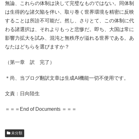
無論、これらの体制は決して完璧なものではない。同体制
は生得的な諸欠陥を伴い、取り巻く世界環境を精密に反映
することは所詮不可能だ。然し、さりとて、この体制に代
わる諸選択は、それよりもっと悲惨だ。即ち、大国は常に
影響力拡大を試み、混沌と無秩序が溢れる世界である。あ
なたはどちらを選びますか？
（第一章 訳 完了）
＊尚、当ブログ翻訳文章は生成AI機能一切不使用です。
文責：日向陸生
＝＝＝End of Documents ＝＝＝
未分類