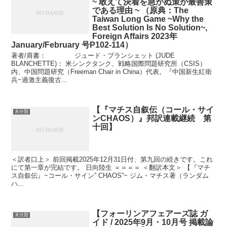
~ 敢えて決着を急がぬ策が最善策
である理由 ~ （原典：The
Taiwan Long Game ~Why the
Best Solution Is No Solution~,
Foreign Affairs 2023年
January/February 号P102-114）
著者/肩書： ジュード・ブランシェット (JUDE
BLANCHETTE)： 米シンクタンク、戦略国際問題研究所（CSIS）
内、中国問題研究（Freeman Chair in China）代表。『中国新生紅衛
兵~過激主義復古...
【『マチス自叙伝（コール・サイ
未分類
ンCHAOS）』邦訳連載継続 第
十回】
＜訳者口上＞ 前回掲載2025年12月31日付、第九回の続きです。これ
にて第一章が完結です。 日向陸生 ＝＝＝＝ ＜翻訳本文＞ 【『マチ
ス自叙伝』~コール・サイン” CHAOS”~ ジム・マチス著（ランダム
ハ...
【フォーリンアフェアーズ誌 ガ
未分類
イド / 2025年9月・10月号 掲載論