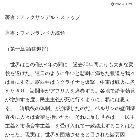
2026.01.29
著者：アレクサンデル・ストゥブ
肩書：フィンランド大統領
（第一章 論稿趣旨）
世界はこの僅か4年の間に、過去30年間よりも大きな変
貌を遂げた。連日のように争いと悲劇に満ちた報道を我々
は目にする。露西亜はウクライナを爆撃、中東は戦火に煮
えたぎり、諸闘争がアフリカを席巻する。各地で紛争勃発
が増加する度、民主主義が死に行くように、私には思え
る。「冷戦後の体制」が崩壊したのだ。ベルリンの壁倒壊
直後に人々は希望を抱いたが、それに反し世界は、「民主
主義と市場資本主義」を受け入れて一致結束することはな
かった。現実は、世界を団結させると目された諸要因――