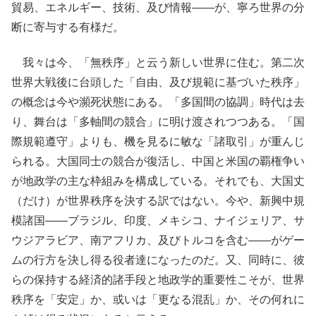
貿易、エネルギー、技術、及び情報――が、寧ろ世界の分
断に寄与する有様だ。
我々は今、「無秩序」と云う新しい世界に住む。第二次
世界大戦後に台頭した「自由、及び規範に基づいた秩序」
の概念は今や瀕死状態にある。「多国間の協調」時代は去
り、舞台は「多軸間の競合」に明け渡されつつある。「国
際規範遵守」よりも、機を見るに敏な「諸取引」が重んじ
られる。大国同士の競合が復活し、中国と米国の覇権争い
が地政学の主な枠組みを構成している。それでも、大国丈
（だけ）が世界秩序を決する訳ではない。今や、新興中規
模諸国――ブラジル、印度、メキシコ、ナイジェリア、サ
ウジアラビア、南アフリカ、及びトルコを含む――がゲー
ムの行方を決し得る役者達になったのだ。又、同時に、彼
らの保持する経済的諸手段と地政学的重要性こそが、世界
秩序を「安定」か、或いは「更なる混乱」か、その何れに