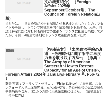
文の概要紹介】 （Foreign
Affairs 2025年
September/October号、The
Council on Foreign Relation出
版)
当月号は、「世界経済が相手を屈服させる武器と化した」とのサブタ
イトルを冠し、トランプ関税策を問う論文4編を収録する。元来、同
誌は特定問題に対し賛否両陣営の主張をバランスに配慮し掲載して来
たが、今回、4編全て痛烈なトランプ政策批判を並べたの...
【投稿論文】『米国政治手腕の衰
未分類
退 ~危機時代に瀕する中に再度
力量を取り戻す方法~』（原典：
The Atrophy of American
Statecraft ~How to Restore
Capacity for an Age of Crisis~,
Foreign Affairs 2024年 January/February 号, P56-72
）
著者/肩書：フィリップ・ゼリコウ（Philip Zelikow) / 歴史家、スタ
ンフォード大学上席研究員。元米国外交官。テロ発生後の9/11委員会
事務局長を含み、彼は5つの歴代大統領政権に仕えた。 （論稿主旨）
今や世界は...