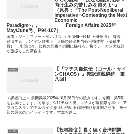
向け生みの苦しみを超えよ~』
（原典：『The Post-Neoliberal
Imperative ~Contesting the Next
Economic
Paradigm~』, Foreign Affairs 2025年
May/June号、P94-107）
著者：ジェニファー・M.ハリス （JENNIFER M. HSRRIS） 肩書：
経済学者、バイデン政権下、大統領経済担当特別補佐官 （論稿主
旨） 米国は今、複数の筋書きの間に揺れる。嘗てレーガン大統領
が旗振りした新自由...
【『マチス自叙伝（コール・サイ
未分類
ンCHAOS）』邦訳連載継続 第
八回】
＜訳者口上＞ 前回掲載2025年10月28日付の続きです。今回、第5章
をお届けします。同章は、9/11テロの後、マチスが遠征隊を率い、ア
フガニスタンでアルカイダを追い詰める戦闘作戦を展開させる、第一
部の最大のハイライトです。本章を以...
【投稿論文】長く続く台湾問題
未分類