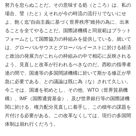
努力を怠らぬことだ。その意味する処（ところ）は、私の
場合、譬（たと）えそれが今の時流の流行りでないにせ
よ、飽く迄“自由主義に基づく世界秩序”維持の為に、出来
ることを全てやることだ。国際諸機構と同規範はプラット
フォームとして国際協力の枠組みを提供している。就いて
は、グローバルサウスとグローバルイーストに於ける経済
と政治の発展力がこれらの枠組みの中で相応に反映される
よう、見直しと改革が行われるべきなのだ。西欧の指導者
達の間で、国連等の多国間諸機構に於いて斯かる修正が早
急に必要である、との議論は既に為（な）されて久しい。
今こそは、国連を初めとし、その他、WTO（世界貿易機
構）、IMF（国際通貨基金）、及び世界銀行等の国際諸機
関に於ける、権力配分見直しに着手し、この積年の課題を
片付ける必要がある。この改革なくしては、現行の多国間
体制は崩れ行くだろう。