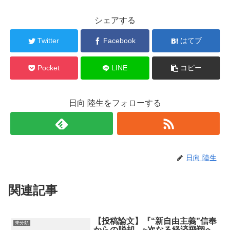
シェアする
Twitter
Facebook
はてブ
Pocket
LINE
コピー
日向 陸生をフォローする
日向 陸生
関連記事
【投稿論文】『“新自由主義”信奉
未分類
からの脱却 ~次なる経済飛翔へ