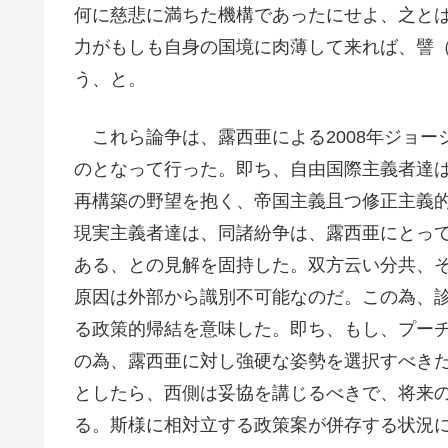
何に慈悲に満ちた機構であったにせよ、之と
力がもしも自身の国境に肉薄して来れば、譬
う、と。
これら論争は、露西亜による2008年ジョー
のとなって行った。即ち、自由国際主義者達
再構築の野望を抱く、帝国主義且つ修正主義
現実主義者達は、同諸紛争は、露西亜にとって
ある、との見解を固持した。双方云い分共、
原因は外部から識別不可能なのだ。この為、
る政策的帰結を意味した。即ち、もし、プー
の為、露西亜に対し強硬な姿勢を選択すべき
としたら、西側は妥協を講じるべきで、将来の
る。斯様に相対立する政策案が併存する状況