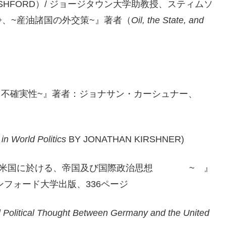
SHFORD）/ ジョージタウン大学助教授、スティムソ
、~産油諸国の外交策~』著者（
Oil, the State, and
と不確実性~』著者：ジョナサン・カーシュナー、
in World Politics
BY JONATHAN KIRSHNER)
）と米国に於ける、帝国及び国際政治思想 ~ 』
ンフォード大学出版、336ページ
al Political Thought Between Germany and the United