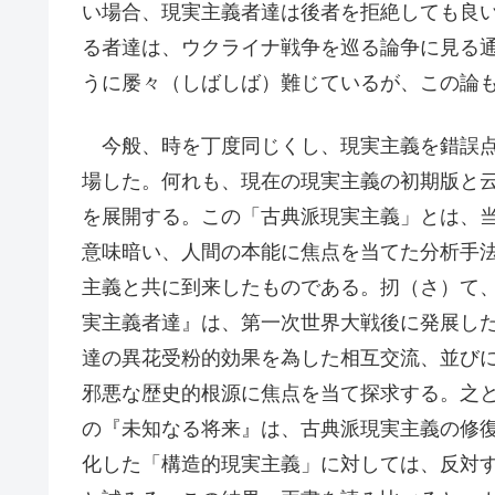
い場合、現実主義者達は後者を拒絶しても良
る者達は、ウクライナ戦争を巡る論争に見る
うに屡々（しばしば）難じているが、この論
今般、時を丁度同じくし、現実主義を錯誤点
場した。何れも、現在の現実主義の初期版と
を展開する。この「古典派現実主義」とは、
意味暗い、人間の本能に焦点を当てた分析手
主義と共に到来したものである。扨（さ）て
実主義者達』は、第一次世界大戦後に発展し
達の異花受粉的効果を為した相互交流、並び
邪悪な歴史的根源に焦点を当て探求する。之
の『未知なる将来』は、古典派現実主義の修
化した「構造的現実主義」に対しては、反対