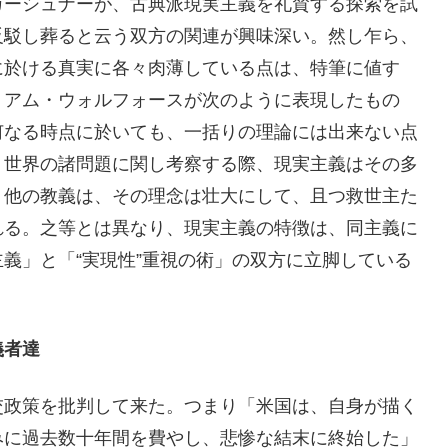
カーシュナーが、古典派現実主義を礼賛する探索を試
反駁し葬ると云う双方の関連が興味深い。然し乍ら、
に於ける真実に各々肉薄している点は、特筆に値す
リアム・ウォルフォースが次のように表現したもの
何なる時点に於いても、一括りの理論には出来ない点
、世界の諸問題に関し考察する際、現実主義はその多
、他の教義は、その理念は壮大にして、且つ救世主た
れる。之等とは異なり、現実主義の特徴は、同主義に
義」と「“実現性”重視の術」の双方に立脚している
義者達
政策を批判して来た。つまり「米国は、自身が描く
みに過去数十年間を費やし、悲惨な結末に終始した」