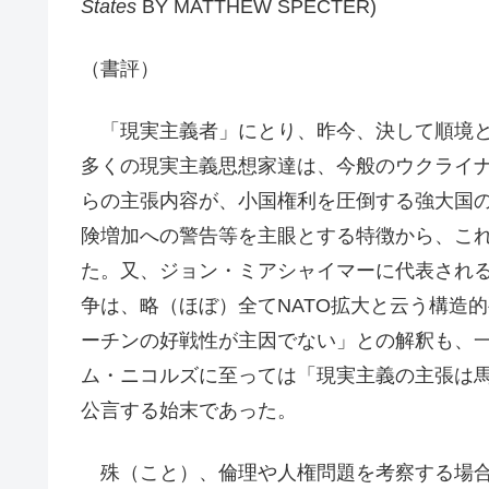
States
BY MATTHEW SPECTER)
（書評）
「現実主義者」にとり、昨今、決して順境と
多くの現実主義思想家達は、今般のウクライ
らの主張内容が、小国権利を圧倒する強大国
険増加への警告等を主眼とする特徴から、こ
た。又、ジョン・ミアシャイマーに代表され
争は、略（ほぼ）全てNATO拡大と云う構造
ーチンの好戦性が主因でない」との解釈も、
ム・ニコルズに至っては「現実主義の主張は
公言する始末であった。
殊（こと）、倫理や人権問題を考察する場合