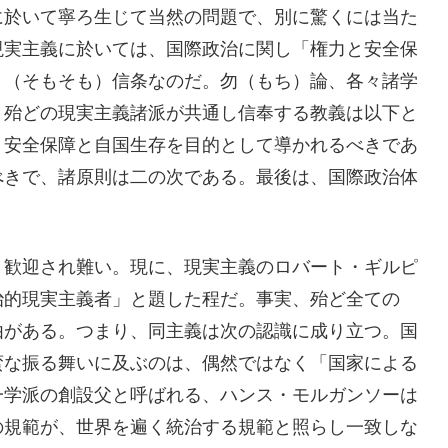
に於いて寧ろ生じて当然の問題で、別に驚くには当た
現実主義に於いては、国際政治に関し「権力と安全保
々（そもそも）信条なのだ。勿（もち）論、各々諸学
、殆どの現実主義諸派が共通し信奉する教義は以下と
、安全保障と自国生存を目的として導かれるべきであ
べきで、諸原則は二の次である。最後は、国際政治体
歓迎され難い。現に、現実主義のロバート・ギルピ
治的現実主義者」と題した程だ。事実、殆ど全ての
由がある。つまり、同主義は次の認識に成り立つ。国
蛮な振る舞いに及ぶのは、偶然ではなく「国家による
一学派の創設父と呼ばれる、ハンス・モルガンソーは
の規範が、世界を遍く統治する規範と照らし一致しな