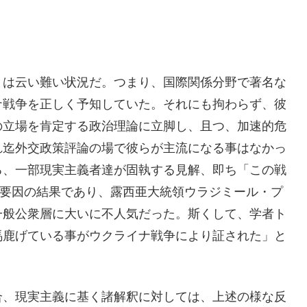
は云い難い状況だ。つまり、国際関係分野で著名な
ナ戦争を正しく予知していた。それにも拘わらず、彼
の立場を肯定する政治理論に立脚し、且つ、加速的危
れ迄外交政策評論の場で彼らが主流になる事はなかっ
る、一部現実主義者達が固執する見解、即ち「この戦
的要因の結果であり、露西亜大統領ウラジミール・プ
一般公衆層に大いに不人気だった。斯くして、学者ト
馬鹿げている事がウクライナ戦争により証された」と
、現実主義に基く諸解釈に対しては、上述の様な反