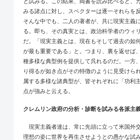
と試みる。この結果、両書を読み比べると、
みる諸点に対し、スペクターは逐一それらを
そんな中でも、二人の著者が、共に現実主義
る。即ち、その真実とは、政治科学者のウィ
だ。「現実主義とは、現在もそして過去の如
が最も重要である」と。つまり、裏を返せば
種多様な典型例を提供して呉れるのだ。一方
り得るが如き点がその特徴のように見受けら
属する多様な諸典型が、皆それぞれに「功利主
点が強みと云える。
クレムリン政府の分析・診断を試みる各派主
現実主義者達は、常に先頭に立って米国外交
理想の姿に世界を再生させようとの愚かな試