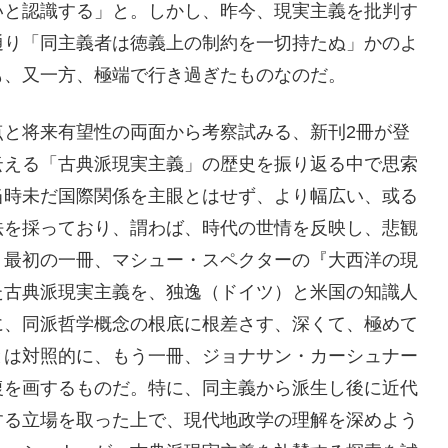
いと認識する」と。しかし、昨今、現実主義を批判す
通り「同主義者は徳義上の制約を一切持たぬ」かのよ
も、又一方、極端で行き過ぎたものなのだ。
と将来有望性の両面から考察試みる、新刊2冊が登
云える「古典派現実主義」の歴史を振り返る中で思索
当時未だ国際関係を主眼とはせず、より幅広い、或る
法を採っており、謂わば、時代の世情を反映し、悲観
、最初の一冊、マシュー・スペクターの『大西洋の現
た古典派現実主義を、独逸（ドイツ）と米国の知識人
に、同派哲学概念の根底に根差さす、深くて、極めて
とは対照的に、もう一冊、ジョナサン・カーシュナー
復を画するものだ。特に、同主義から派生し後に近代
する立場を取った上で、現代地政学の理解を深めよう