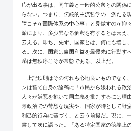
応が出る事は、同主義と一般的公衆との関係
らない。つまり、伝統的主流哲学の一派たる
障こそが国際体系の中心事」と見做すのが抑
派により、多少異なる解釈を有するとは云え
云える。即ち、先ず、国家とは、何にも増し
る。次に、国家は自国利益を最優先に行動す
系は無秩序こそが常態である、以上だ。
上記鉄則はその何れも心地良いものでなく、
ンは嘗て自身の論稿に「市民から嫌われる政
人々が嫌悪を抱いて同主義を批判するには理
際政治での苛烈な現実や、国家が時として野
利己的行為に基づく」と云う前提だ。現に、
書して次に語った。「ある特定国家の徳義上