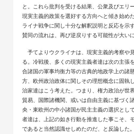
と。これら批判を受ける結果、公衆及びエリ
現実主義的政策を選好する方向へと傾き始め
ライナ戦争に関し十分な解釈説明と反応を示
賛同の流れは、再び逆戻りする可能性が大い
予てよりウクライナは、現実主義的考察や見
る。冷戦後、多くの現実主義者達は次の主張
合諸国の軍事均衡力等の古典的地政学上の諸
方、欧州政治政体に関しその理想概念に固執
治家達はこう考えた。つまり、権力政治が世
貿易、国際諸機関、或いは自由主義に基づく諸
央・東欧州の中小諸国が民主主義の選択とし
者達は、上記の如き行動を推進した事こそ、
であると当然認識せしめたのだ、と反論した。