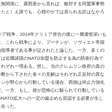
は無関係に、露西亜から見れば、敵対する同盟軍事勢
（たと）え誰でも、心穏やかでは居られる訳はなかろ
ジア戦争、2014年クリミア併合の後に一層遺恨深いも
は、これら戦争により、プーチンが、ソヴィエト帝国
的指導者である事が証されたと論じた。一方、多くの
は近隣諸国のNATO加盟を防止する為の防衛行為で
それぞれ一理ある。然し、当のクレムリン政府の真の
診断から下された各々の見解はそれぞれ正反対の異な
チンが野心から行動している場合、西側は抑止力強化
だ。一方、もし、彼が恐怖心に駆られて行動している
NATO拡大への一定の歯止めも容認する必要が生じ
に在った。