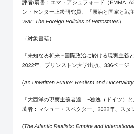
評者/肩書：エマ・アシュフォード（EMMA A
ン・センター上級研究員。『原油と国家と戦争
War: The Foreign Policies of Petrostates
）
（対象書籍）
『未知なる将来 ~国際政治に於ける現実主義
2022年、プリンストン大学出版、336ページ
(
An Unwritten Future: Realism and Uncertainty 
『大西洋の現実主義者達 ~独逸（ドイツ
著者：マシュー・スペクター、2022年、スタ
(
The Atlantic Realists: Empire and Internation