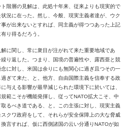
ート階層の見解は、此処十年来、従来よりも現実的で
た状況に在った。然し、今般、現実主義者達が、ウク
す事が出来ないとすれば、同主義が得つつあった上記
に有り得るだろう。
解に関し、常に衆目が注がれて来た重要地域であ
を繰り返した。つまり、国境の普遍性や、露西亜と競
懸念に対し、米国は余りにも無関心に過ぎ且つその一
し過ぎて来た、と。他方、自由国際主義を信奉する政
界に与える影響が最早減じられた環境下に於いては、
規範こそが機能発揮し、従ってNATO拡大こそ、中
て取るべき道である、と。この主張に対し、現実主義
モスクワ政府をして、それらが安全保障上の大な脅威
換言すれば、仮に西側諸国の云い分通りNATOが如