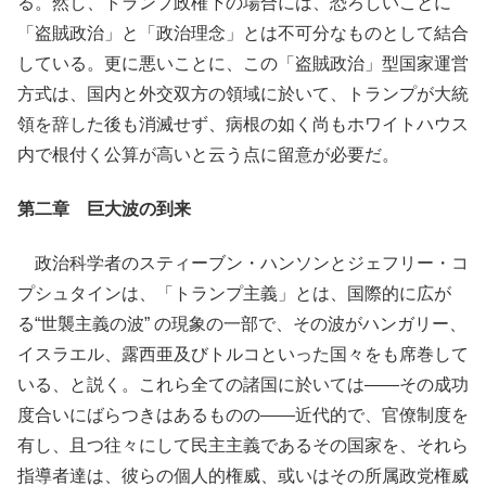
る。然し、トランプ政権下の場合には、恐ろしいことに
「盗賊政治」と「政治理念」とは不可分なものとして結合
している。更に悪いことに、この「盗賊政治」型国家運営
方式は、国内と外交双方の領域に於いて、トランプが大統
領を辞した後も消滅せず、病根の如く尚もホワイトハウス
内で根付く公算が高いと云う点に留意が必要だ。
第二章
巨大波の到来
政治科学者のスティーブン・ハンソンとジェフリー・コ
プシュタインは、「トランプ主義」とは、国際的に広が
る“世襲主義の波” の現象の一部で、その波がハンガリー、
イスラエル、露西亜及びトルコといった国々をも席巻して
いる、と説く。これら全ての諸国に於いては――その成功
度合いにばらつきはあるものの――近代的で、官僚制度を
有し、且つ往々にして民主主義であるその国家を、それら
指導者達は、彼らの個人的権威、或いはその所属政党権威