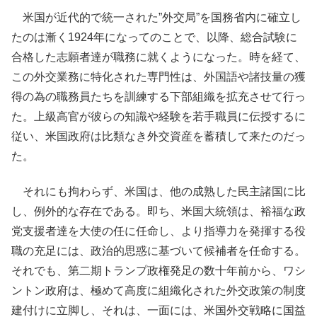
米国が近代的で統一された”外交局”を国務省内に確立し
たのは漸く1924年になってのことで、以降、総合試験に
合格した志願者達が職務に就くようになった。時を経て、
この外交業務に特化された専門性は、外国語や諸技量の獲
得の為の職務員たちを訓練する下部組織を拡充させて行っ
た。上級高官が彼らの知識や経験を若手職員に伝授するに
従い、米国政府は比類なき外交資産を蓄積して来たのだっ
た。
それにも拘わらず、米国は、他の成熟した民主諸国に比
し、例外的な存在である。即ち、米国大統領は、裕福な政
党支援者達を大使の任に任命し、より指導力を発揮する役
職の充足には、政治的思惑に基づいて候補者を任命する。
それでも、第二期トランプ政権発足の数十年前から、ワシ
ントン政府は、極めて高度に組織化された外交政策の制度
建付けに立脚し、それは、一面には、米国外交戦略に国益