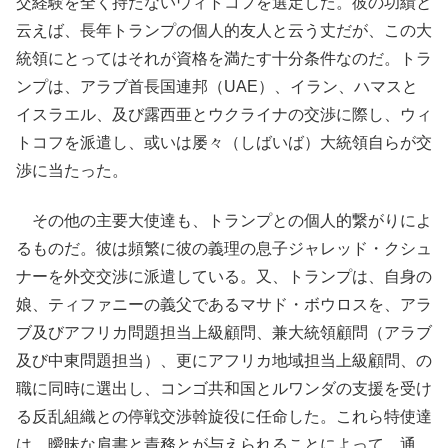
交経験を全く持たないウィトコフを選定した。彼の功績と
云えば、長年トランプの個人的友人と云う丈だが、この大
統領にとってはそれが資格を満たす十分条件なのだ。トラ
ンプは、アラブ首長国連邦（UAE）、イラン、ハマスと
イスラエル、及び露西亜とウクライナの交渉に際し、ウィ
トコフを派遣し、或いは屡々（しばいば）大統領自らが交
渉に当たった。
その他の主要大使達も、トランプとの個人的繋がりによ
るものだ。彼は頻繁に彼の義理の息子ジャレッド・クシュ
ナーを外交交渉に派遣している。又、トランプは、自身の
娘、ティファニーの義父であるマサド・ボウロスを、アラ
ブ及びアフリカ問題担当上級顧問、兼大統領顧問（アラブ
及び中東問題担当）、更にアフリカ地域担当上級顧問、の
職に同時に選出し、コンゴ共和国とルワンダの支援を受け
る反乱組織との停戦交渉斡旋役に任命した。これら特使達
は、曖昧な肩書と責務とが与えられることによって、通