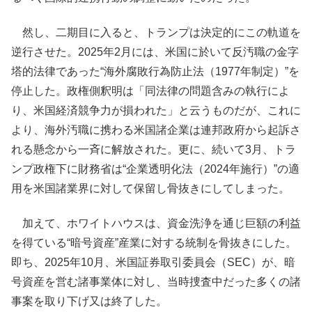
然し、二期目に入ると、トランプは決定的にこの軌道を
逆行させた。2025年2月には、米国に於いて反汚職の金字
塔的法律であった“海外腐敗行為防止法（1977年制定）”を
停止した。政権側釈明は「同法律の問題含みの執行によ
り、米国経済競争力が損われた」と云うものだが、これに
より、海外汚職に携わる米国諸企業は連邦政府から起訴さ
れる懸念から一斉に解放された。更に、続いて3月、トラ
ンプ政権下に財務省は“企業透明化法（2024年施行）”の適
用を米国諸業界に対して保留し骨抜きにしてしまった。
加えて、ホワイトハウスは、資金洗浄を通じ巨額の利益
を得ている“暗号資産”産業に対する統制を骨抜きにした。
即ち、2025年10月、米国証券取引委員会（SEC）が、暗
号資産を営む諸事業体に対し、当時捜査中だった多くの諸
事案を取り下げ又は終了した。