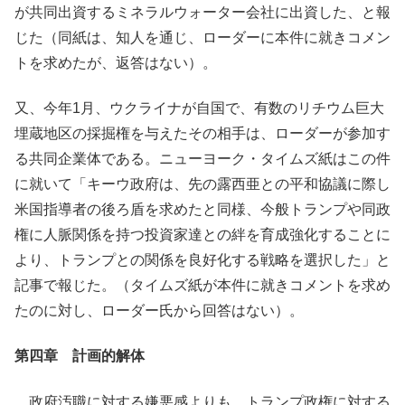
が共同出資するミネラルウォーター会社に出資した、と報
じた（同紙は、知人を通じ、ローダーに本件に就きコメン
トを求めたが、返答はない）。
又、今年1月、ウクライナが自国で、有数のリチウム巨大
埋蔵地区の採掘権を与えたその相手は、ローダーが参加す
る共同企業体である。ニューヨーク・タイムズ紙はこの件
に就いて「キーウ政府は、先の露西亜との平和協議に際し
米国指導者の後ろ盾を求めたと同様、今般トランプや同政
権に人脈関係を持つ投資家達との絆を育成強化することに
より、トランプとの関係を良好化する戦略を選択した」と
記事で報じた。（タイムズ紙が本件に就きコメントを求め
たのに対し、ローダー氏から回答はない）。
第四章
計画的解体
政府汚職に対する嫌悪感よりも、トランプ政権に対する