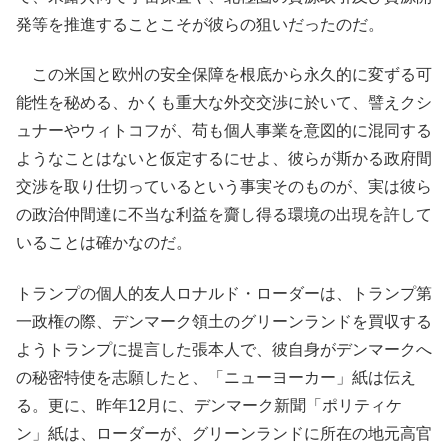
発等を推進することこそが彼らの狙いだったのだ。
この米国と欧州の安全保障を根底から永久的に変ずる可
能性を秘める、かくも重大な外交交渉に於いて、譬えクシ
ュナーやウィトコフが、苟も個人事業を意図的に混同する
ようなことはないと仮定するにせよ、彼らが斯かる政府間
交渉を取り仕切っているという事実そのものが、実は彼ら
の政治仲間達に不当な利益を齎し得る環境の出現を許して
いることは確かなのだ。
トランプの個人的友人ロナルド・ローダーは、トランプ第
一政権の際、デンマーク領土のグリーンランドを買収する
ようトランプに提言した張本人で、彼自身がデンマークへ
の秘密特使を志願したと、「ニューヨーカー」紙は伝え
る。更に、昨年12月に、デンマーク新聞「ポリティケ
ン」紙は、ローダーが、グリーンランドに所在の地元高官