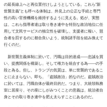
の延長線上へと再位置付けしようとしている。これら“新
世襲主義”とも呼べる体制は、外見上の公正な手続と専門
性の高い官僚機構を維持するように見える。処が、実態
は、これら指導者達は取り巻き連中を特別な政治地位に任
用して文民サービスの独立性を破壊し、支援者に報い、競
合者を罰するのに都合良いよう、統制諸手段を組み換えて
行くのだ。
新世襲主義体制に於いて、汚職は目的達成――忠誠を買
い、提携関係を構築し、そして権力を統合する為――の手
段と為る。但し、トランプの気質は、単に世襲的であるこ
とに止まらない。即ち、「盗賊政治」的なのだ。盗賊政治
に於いては、汚職自体が最終目的だ。つまり、大統領執務
室に居座り、その座にしがみつくことの意義は、統治者自
身とその取り巻き連中を肥え太らすことにあるのだ。