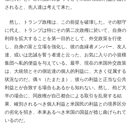
されると、先人達は考えて来た。
然し、トランプ政権は、この前提を破壊した。その順守
に代え、トランプは特にその第二次政権に於いて、自身の
利得を拡大することを第一目的として、外交政策を行使
し、自身の富と立場を強化し、彼の血縁者メンバー、友人
達、或いは忠誠を誓う者達と云った、お気に入りの小規模
集団へ私的便益を与えている。最早、現在の米国外交政策
は、大統領とその側近達の個人的利益に、大きく従属する
状況なのだ。偶々（たまたま）、彼らの利益と正当な公共
利益とが合致する場合もあるかも知れない。然し、殆ど大
半の場合に、同政権が自己都合による取引を乱発する結
果、峻別されるべき個人利益と米国民の利益との境界区分
の劣化を招き、本来あるべき米国の国益が捻じ曲げられて
いるのだ。