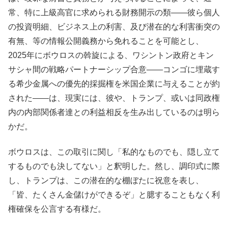
常、特に上級高官に求められる財務開示の類――彼ら個人
の投資明細、ビジネス上の利害、及び潜在的な利害衝突の
有無、等の情報公開義務から免れることを可能とし、
2025年にボウロスの斡旋による、ワシントン政府とキン
サシャ間の戦略パートナーシップ合意――コンゴに埋蔵す
る希少金属への優先的採掘権を米国企業に与えることが約
された――は、現実には、彼や、トランプ、或いは同政権
内の内部関係者達との利益相反を生み出しているのは明ら
かだ。
ボウロスは、この取引に関し「私的なものでも、隠し立て
するものでも決してない」と釈明した。然し、調印式に際
し、トランプは、この潜在的な棚ぼたに祝意を表し、
「皆、たくさん金儲けができるぞ」と臆することもなく利
権確保を公言する有様だ。