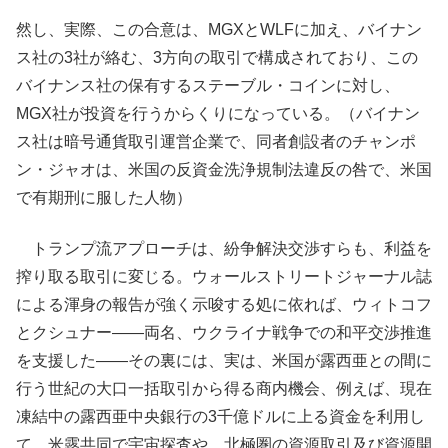
然し、実際、この合意は、MGXとWLFに加え、バイナン
ス社の3社が絡む、3方向の取引で構成されており、この
バイナンス社の保有するステーブル・コインに対し、
MGX社が投資を行うからくりになっている。（バイナン
ス社は暗号通貨取引運営企業で、同者創設者のチャンポ
ン・ジャオは、米国の反資金洗浄規制法違反の咎で、米国
で有期刑に服した人物）
トランプ流アプローチは、紛争解決交渉すらも、利益を
搾り取る取引に変じる。ウォールストリートジャーナル誌
による渾身の報告が強く示唆する処に依れば、ウィトコフ
とクシュナー――両名、ウクライナ戦争での和平交渉推進
を支援した――その裏には、実は、米国が露西亜との間に
行う世紀の大口一括取引から得る商内機会、例えば、現在
凍結中の露西亜中央銀行の3千億ドルに上る資金を利用し
て、米露共同で宇宙探査や、北極圏の資源取引及び資源開