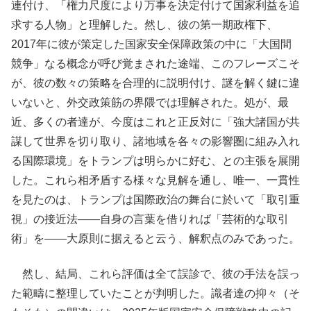
連付け、「権力尺度により万事を決定付けて国家利益を追
求する人物」と理解した。然し、彼の第一期政権下、
2017年に彼が策定した国家安全保障政策の中に「大国間
競争」なる概念が呼び覚まされた途端、このフレーズこそ
が、彼の数々の策略を合理的に説明付け、謎を解く鍵に違
いないと、外交政策筋の界隈では理解された。処が、最
近、多くの者達が、今度はこれと正反対に「強大諸国が共
謀して世界を切り取り、諸地域を各々の影響圏に組み入れ
る国際環境」をトランプは明らかに好む、との主張を展開
した。これら相矛盾する様々な見解を通し、唯一、一貫性
を見たのは、トランプは国際政治の舞台に於いて「取引重
視」の接近法――自身の言葉を借りれば「芸術的な取引
術」を――大原則に据えると云う、解釈点のみであった。
然し、結局、これら評価は全て誤診で、彼の手法を誤っ
た範疇に整理していたことが判明した。識者達の抑々（そ