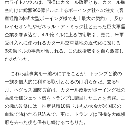
ホワイトハウスは、同様にカタール政府とも、カタール航
空向けに総額960億ドルに上るボーイング社への注文（客
室通路2本式大型ボーイング機で史上最大の契約）、及び
レイセオン社やゼネラル・アトミック社と云った巨大軍需
企業を巻き込む、420億ドルに上る防衛取引、更に、米軍
受け入れに使われるカタール空軍基地の近代化に投じる
380億ドルの事業が含まれる、この総括取引を自ら激賞し
たのだった。
これら諸事案を一纏めにすることが、トランプと彼の
一族を個人的に利する取引となるのは明らかだ。去る5
月、ヘグセス国防長官は、カタール政府がボーイング社の
高級仕様ジェット機をトランプに贈呈したことを暴露。こ
の機の改修には、推定見積10億ドルもの大金が米国民の
血税で賄われる見込みで、更に、トランプは同機を大統領
府を去った後も保有し続けるつもりだ。