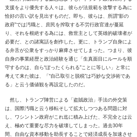
支援をより優先する人々は、彼らが法規範を攻撃する為に
恰好の言い訳を見出すものだ。即ち、彼らは、所謂“影の
政府”では汚職と、庶民を搾取する不労行政官達が蔓延
り、それを根絶する為には、救世主として英雄的破壊者が
必要だ、との諸寓話を創作した。更に、トランプ自身によ
る弁舌が公衆をすっかり麻痺させてしまった。つまり、彼
自身の事業経歴と政治経験を通じ「生真面目にルールを順
守するのは、自ら“ぼったくられる”ことに等しい」と常に
考えて来た彼は、「“自己取引と脱税”は巧妙な交渉術であ
る」と云う価値観を再設定したのだ。
然し、トランプ陣営による「盗賊政治」手法の外交策
は、国際汚職と云う移転そして拡大しつつある問題に対
し、ワシントン政府がこれ迄に積み上げた、不完全とは云
え、極めて重要な尽力を破壊してしまった。過去30年
間、自由な資本移動を助長することで経済成長を加速させ