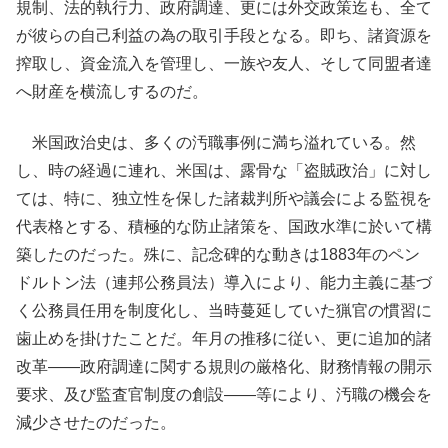
規制、法的執行力、政府調達、更には外交政策迄も、全て
が彼らの自己利益の為の取引手段となる。即ち、諸資源を
搾取し、資金流入を管理し、一族や友人、そして同盟者達
へ財産を横流しするのだ。
米国政治史は、多くの汚職事例に満ち溢れている。然
し、時の経過に連れ、米国は、露骨な「盗賊政治」に対し
ては、特に、独立性を保した諸裁判所や議会による監視を
代表格とする、積極的な防止諸策を、国政水準に於いて構
築したのだった。殊に、記念碑的な動きは1883年のペン
ドルトン法（連邦公務員法）導入により、能力主義に基づ
く公務員任用を制度化し、当時蔓延していた猟官の慣習に
歯止めを掛けたことだ。年月の推移に従い、更に追加的諸
改革――政府調達に関する規則の厳格化、財務情報の開示
要求、及び監査官制度の創設――等により、汚職の機会を
減少させたのだった。