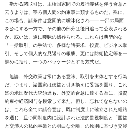
斯かる諸取引は、主権国家間での履行義務を伴う合意と
云うよりは、寧ろ個人間の約束事に類するものだ。殊に、
この場合、諸条件は意図的に曖昧化され―― 一部の局面
を公にする一方で、その他の部分は後日追って公表される
か、或いは、遂に曖昧の儘葬られる。これらは典型的な
「一括取引」の手法で、多様な諸要求、投資、ビジネス取
引、そして個人的な見返りの報酬、更には防衛協定等を一
纏めに括り、一つのパッケージとする方式だ。
無論、外交政策は常にある意味、取引を主体とする行為
だ。つまり、諸国家は便益と引き換えに妥協を図り、これ
迄の米国歴代大統領達も、外交的合意に達する為に、投資
約束や経済関与を模索して来た。但し、忘れてならないの
は、これら全ての諸合意は、既に制度上に確立された経路
を通じ、且つ同制度内に設計された法的監視制度と「国益
と交渉人の私的事業との明白な分離」の原則に基づき交渉