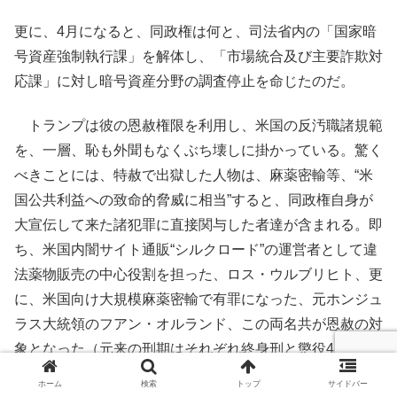
更に、4月になると、同政権は何と、司法省内の「国家暗
号資産強制執行課」を解体し、「市場統合及び主要詐欺対
応課」に対し暗号資産分野の調査停止を命じたのだ。
トランプは彼の恩赦権限を利用し、米国の反汚職諸規範
を、一層、恥も外聞もなくぶち壊しに掛かっている。驚く
べきことには、特赦で出獄した人物は、麻薬密輸等、“米
国公共利益への致命的脅威に相当”すると、同政権自身が
大宣伝して来た諸犯罪に直接関与した者達が含まれる。即
ち、米国内闇サイト通販“シルクロード”の運営者として違
法薬物販売の中心役割を担った、ロス・ウルブリヒト、更
に、米国向け大規模麻薬密輸で有罪になった、元ホンジュ
ラス大統領のフアン・オルランド、この両名共が恩赦の対
象となった（元来の刑期はそれぞれ終身刑と懲役45
年）。
ホーム
検索
トップ
サイドバー