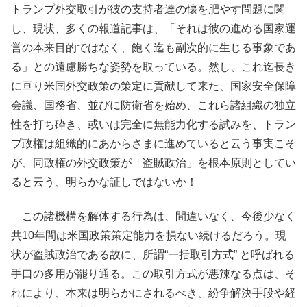
トランプ外交取引が彼の支持者達の懐を肥やす問題に関
し、現状、多くの報道記事は、「それは彼の進める国家運
営の本来目的ではなく、飽く迄も副次的に生じる事象であ
る」との遠慮勝ちな姿勢を取っている。然し、これ迄長き
に亘り米国外交政策の策定に貢献して来た、国家安全保障
会議、国務省、並びに防衛省を始め、これら諸組織の独立
性を打ち砕き、或いは完全に無能力化する試みを、トラン
プ政権は組織的にあからさまに進めていると云う事実こそ
が、同政権の外交政策が「盗賊政治」を根本原則としてい
ると云う、明らかな証しではないか！
この諸機構を解体する行為は、間違いなく、今後少なく
共10年間は米国政策策定能力を損ない続けるだろう。現
状が盗賊政治である故に、所謂“一括取引方式” と呼ばれる
手口の多用が罷り通る。この取引方式が悪辣なる点は、そ
れにより、本来は明らかにされるべき、紛争解決手段や経