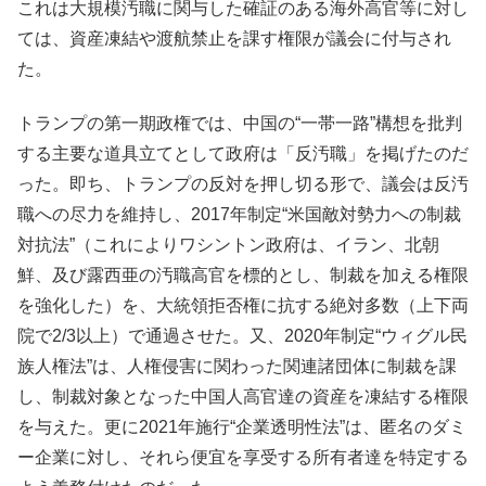
これは大規模汚職に関与した確証のある海外高官等に対し
ては、資産凍結や渡航禁止を課す権限が議会に付与され
た。
トランプの第一期政権では、中国の“一帯一路”構想を批判
する主要な道具立てとして政府は「反汚職」を掲げたのだ
った。即ち、トランプの反対を押し切る形で、議会は反汚
職への尽力を維持し、2017年制定“米国敵対勢力への制裁
対抗法”（これによりワシントン政府は、イラン、北朝
鮮、及び露西亜の汚職高官を標的とし、制裁を加える権限
を強化した）を、大統領拒否権に抗する絶対多数（上下両
院で2/3以上）で通過させた。又、2020年制定“ウィグル民
族人権法”は、人権侵害に関わった関連諸団体に制裁を課
し、制裁対象となった中国人高官達の資産を凍結する権限
を与えた。更に2021年施行“企業透明性法”は、匿名のダミ
ー企業に対し、それら便宜を享受する所有者達を特定する