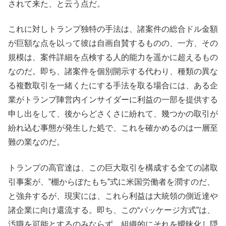
されて来た、と云う点だ。
これに対しトランプ独特の手法は、諸案件の総合ドル金額
が巨額な点を以って彼は自画自賛するものの、一方、その
規模は、案件詳細を点検する人的能力を遥かに超えるもの
なのだ。即ち、諸案件を個別開示する代わり、種類の異な
る複数取引を一緒くたにする手法を取る場合には、ある企
業がトランプ陣営内インサイダーに利益の一部を提供する
申し出をして、後からどさくさに紛れて、幾つかの取引が
紛れ込む事態が発生した処で、これを確かめるのは一層至
難の業なのだ。
トランプの高官達は、この巨大取引を構成する全ての諸取
引事案が、”棚からぼたもち”式に米国労働者を潤すのだ、
と強弁するが、現実には、これら利益は大統領の側近達や
諸企業に向け還流する。即ち、この“パッケージ方式”は、
汚職を可能とするのみならず、組織的にそれを曖昧化し隠