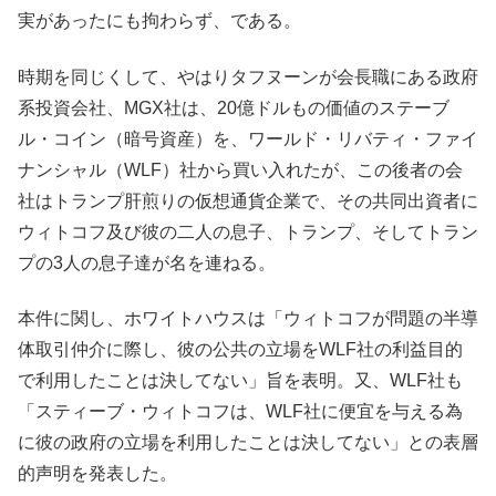
実があったにも拘わらず、である。
時期を同じくして、やはりタフヌーンが会長職にある政府
系投資会社、MGX社は、20億ドルもの価値のステーブ
ル・コイン（暗号資産）を、ワールド・リバティ・ファイ
ナンシャル（WLF）社から買い入れたが、この後者の会
社はトランプ肝煎りの仮想通貨企業で、その共同出資者に
ウィトコフ及び彼の二人の息子、トランプ、そしてトラン
プの3人の息子達が名を連ねる。
本件に関し、ホワイトハウスは「ウィトコフが問題の半導
体取引仲介に際し、彼の公共の立場をWLF社の利益目的
で利用したことは決してない」旨を表明。又、WLF社も
「スティーブ・ウィトコフは、WLF社に便宜を与える為
に彼の政府の立場を利用したことは決してない」との表層
的声明を発表した。