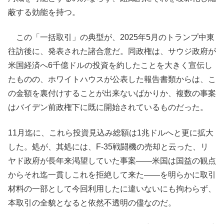
蔽する効能を持つ。
この「一括取引」の典型が、2025年5月のトランプ中東
往訪後に、発表された諸合意だ。同政権は、サウジ政府が
米国経済へ6千億ドルの投資を約したことを大きく宣伝し
たものの、ホワイトハウスが公表した報告書類からは、こ
の金額を裏付けすることが出来ないばかりか、複数の事案
はバイデン前政権下に既に開始されているものだった。
11月迄に、これら投資見込み総額は1兆ドルへと更に拡大
した。処が、其処には、F-35戦闘機の売却と云った、リ
ヤド政府が長年来渇望していた事案――米国は国益の観点
からそれ迄一貫しこれを拒絶して来た――を明らかに取引
材料の一部として今回利用したに違いないにも拘わらず、
本取引の全貌となると依然不透明の儘なのだ。