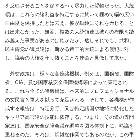
を反映させることを保するべく尽力した賜物だった。大統
領は、これらの諸利益を特定するに於いて極めて幅の広い
自由度を保持したとは云え、彼が単純にそれを命じること
は出来なかった。無論、複数の大統領達は彼らの権限を踏
み越えた事実があるのは確かだが、然しそれでも、共和、
民主両党の議員達は、斯かる帝王的大統による侵犯に対
し、議会の大権を守り抜くことを使命と見做して来た。
外交政策は、様々な官僚諸機構、例えば、国務省、国防
省、CIA、及び国家核安全保障機構等によって策定され
る。これら全ての諸機構は、本来的にプロフェッショナル
の文民官と軍人を以って充足される。そして、各機構が作
成する報告は、特定分野、又は特定諸国や地域に特化した
キャリア高官達の技能に依存する。つまり、その道の専門
家達は、国家安全保障会議が調整を図る体制下に、熟議を
重ねるのだ。それは、煩雑な作業でもあるのだが、この手