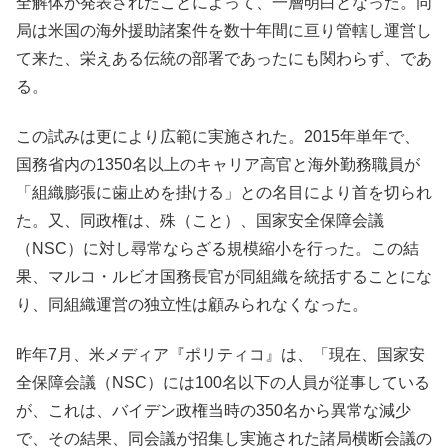
全解体が発表されたことによって、一層明白となった。同
局は米国の海外援助諸案件を数十年間に亘り管轄し運営し
て来た、栄えある伝統の部署であったにも関わらず、であ
る。
この試みは更により広範に実施された。2015年単年で、
国務省内の1350名以上のキャリア高官と海外勤務職員が
「組織膨張に歯止めを掛ける」との名目により首を切られ
た。又、同政権は、殊（こと）、国家安全保障会議
（NSC）に対し尋常ならざる規模縮小を行った。この結
果、マルコ・ルビオ国務長官が同組織を統括することにな
り、同組織運営の独立性は顧みられなくなった。
昨年7月、米メディア『ポリティコ』は、「現在、国家安
全保障会議（NSC）には100名以下の人員が従事している
が、これは、バイデン政権当時の350名から異常な減少
で、その結果、同会議が招集し実施された諸局横断会議の