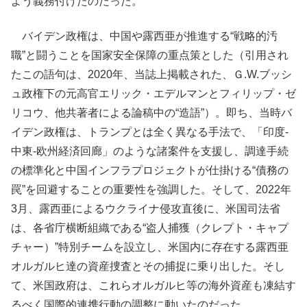
よう義務付けたのだった。
バイデン政権は、中国や露西亜が推進する“戦略的汚
職”と闘うことを国家安全保障の重点策とした（引用され
たこの語句は、2020年、当誌上掲載された、Ｇ.W.ブッシ
ュ政権下の元高官エリック・エデルマンとフィリップ・ゼ
リコウ、他共著者による論稿中の“造語”）。即ち、当時バ
イデン政権は、トランプとは全く異なる手法で、「印度-
中東-欧州経済回廊」のような諸案件を支援し、調達手続
の標準化と中国インフラプロジェクトが仕掛ける“債務の
罠”を回避することの重要性を強調した。そして、2022年
3月、露西亜によるウクライナ侵攻直後に、米国司法省
は、各省庁横断組織である“盗人捕獲（クレプト・キャプ
チャー）”特別チームを設立し、米国内に存在する露西亜
オルガルヒ達の資産捜査とその捕捉に乗り出した。そし
て、米国政府は、これらオルガルヒ等の海外資産も凍結す
るべく国際的連携行動の調整に動いたのだった。