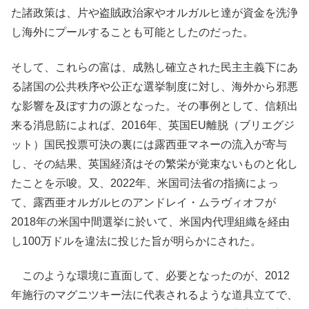
た諸政策は、片や盗賊政治家やオルガルヒ達が資金を洗浄
し海外にプールすることも可能としたのだった。
そして、これらの富は、成熟し確立された民主主義下にあ
る諸国の公共秩序や公正な選挙制度に対し、海外から邪悪
な影響を及ぼす力の源となった。その事例として、信頼出
来る消息筋によれば、2016年、英国EU離脱（ブリエグジ
ット）国民投票可決の裏には露西亜マネーの流入が寄与
し、その結果、英国経済はその繁栄が覚束ないものと化し
たことを示唆。又、2022年、米国司法省の指摘によっ
て、露西亜オルガルヒのアンドレイ・ムラヴィオフが
2018年の米国中間選挙に於いて、米国内代理組織を経由
し100万ドルを違法に投じた旨が明らかにされた。
このような環境に直面して、必要となったのが、2012
年施行のマグニツキー法に代表されるような道具立てで、