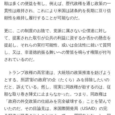
順は多くの便益を有し、例えば、歴代政権を通じ政策の一
貫性は維持され、これにより米国は諸条約を長期に亘り信
頼性を維持し履行することが可能なのだ。
更に、この制度のお陰で、党派に属さない公僕達に対し
て、提案された取引が公共の利益に資するか否かの懸念を
提起し、それらの実行可能性、或いは合法性に就いて質問
し、又は、非道徳的振る舞いへの警笛を鳴らす権限が付与
されているのだ。
トランプ政権の高官達は、大統領の政策推進を妨げよう
とする、所謂“影の政府”の企（たくら）みを排除したいの
だと、訴えている。然し、現実に同政権が欲するのは、従
順な取り巻き陣丈に止まらなかった。つまり、同政権は
「政府の外交政策の仕組みを完全破壊する」ことを望んで
いたのだ。その目論見は、米国際開発局（USAID）の完