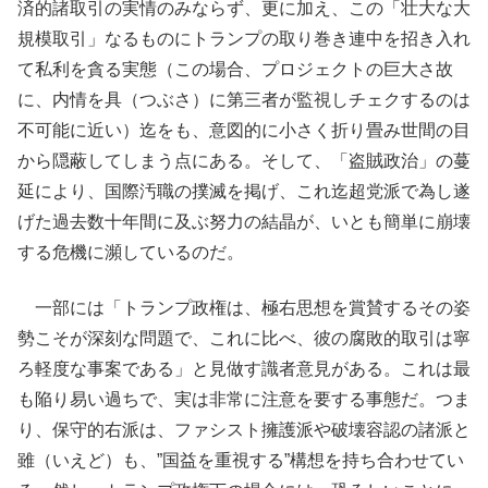
済的諸取引の実情のみならず、更に加え、この「壮大な大
規模取引」なるものにトランプの取り巻き連中を招き入れ
て私利を貪る実態（この場合、プロジェクトの巨大さ故
に、内情を具（つぶさ）に第三者が監視しチェクするのは
不可能に近い）迄をも、意図的に小さく折り畳み世間の目
から隠蔽してしまう点にある。そして、「盗賊政治」の蔓
延により、国際汚職の撲滅を掲げ、これ迄超党派で為し遂
げた過去数十年間に及ぶ努力の結晶が、いとも簡単に崩壊
する危機に瀕しているのだ。
一部には「トランプ政権は、極右思想を賞賛するその姿
勢こそが深刻な問題で、これに比べ、彼の腐敗的取引は寧
ろ軽度な事案である」と見做す識者意見がある。これは最
も陥り易い過ちで、実は非常に注意を要する事態だ。つま
り、保守的右派は、ファシスト擁護派や破壊容認の諸派と
雖（いえど）も、”国益を重視する”構想を持ち合わせてい