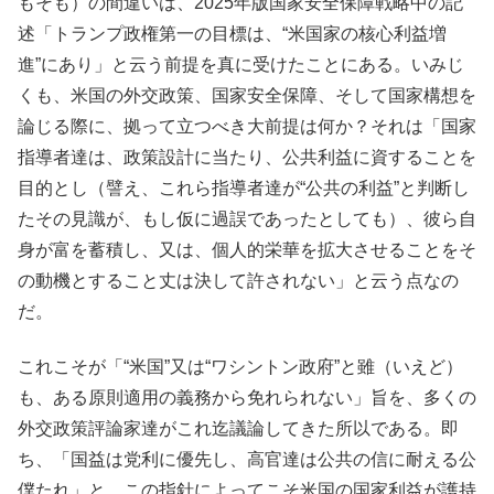
もそも）の間違いは、2025年版国家安全保障戦略中の記
述「トランプ政権第一の目標は、“米国家の核心利益増
進”にあり」と云う前提を真に受けたことにある。いみじ
くも、米国の外交政策、国家安全保障、そして国家構想を
論じる際に、拠って立つべき大前提は何か？それは「国家
指導者達は、政策設計に当たり、公共利益に資することを
目的とし（譬え、これら指導者達が“公共の利益”と判断し
たその見識が、もし仮に過誤であったとしても）、彼ら自
身が富を蓄積し、又は、個人的栄華を拡大させることをそ
の動機とすること丈は決して許されない」と云う点なの
だ。
これこそが「“米国”又は“ワシントン政府”と雖（いえど）
も、ある原則適用の義務から免れられない」旨を、多くの
外交政策評論家達がこれ迄議論してきた所以である。即
ち、「国益は党利に優先し、高官達は公共の信に耐える公
僕たれ」と。この指針によってこそ米国の国家利益が護持