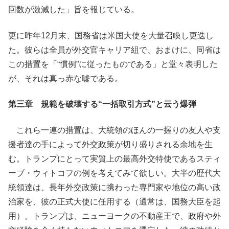
回数が激減した」旨を報じている。
更に昨年12月末、国務省は米国大使を大量召喚し更迭し
た。彼らは全員が外交官キャリア組で、おまけに、同省は
この措置を「“慣例”に従ったものである」と堂々表明した
が、それは真っ赤な嘘である。
第三章 規範を破壊する“一括取引方式”と云う爆弾
これら一連の措置は、大統領のほんの一握りの友人や支
援者達の手によって外交政策が切り盛りされる余地を生
む。トランプにとって実質上の最高外交特使であるスティ
ーブ・ウィトコフの例を考えてみて欲しい。大半の歴代大
統領達は、長年外交政策に携わった専門家や地位の高い政
治家を、彼の正式大使に任用する（通常は、国務大臣を起
用）。トランプは、ニューヨークの不動産王で、政府や外