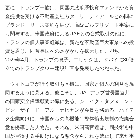
更に、トランプ一族は、同国の政府系投資ファンドから資
金提供を受ける不動産会社カターリ・ディアールとの間に
ブランド・リース契約を結び、高級ゴルフリゾート事案に
も関与する。米国政府によるUAEとの公式取引の他に、
トランプの個人事業組織は、新たな不動産巨大事業への投
資を通じ、同首長国への足がかりを拡大した。即ち、
2025年4月、トランプの息子、エリックは、ドバイに80階
立てのトランプタワー建設計画を発表したのだった。
ウィトコフが行う取引も同様に、国家と個人の利益を混
同するように見える。彼こそは、UAEアラブ首長国連邦
の国家安全保障顧問の職にある、シェイク・タフヌーン・
ビン・ザイード・アル・ナヒヤンが会長を務める、ハイテ
ク企業向けに、米国からの高機能半導体輸出規制の撤廃合
意を誘導した人物だ。それ迄、米国高官達は、同技術を中
国が習得する手助けになる懸念からこれを禁止して来た事