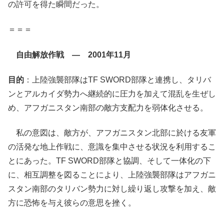
の許可を得た瞬間だった。
＝＝＝
自由解放作戦 ― 2001年11月
目的
：上陸強襲部隊はTF SWORD部隊と連携し、タリバ
ンとアルカイダ勢力へ継続的に圧力を加えて混乱を生ぜし
め、アフガニスタン南部の敵方支配力を弱体化させる。
私の意図は、敵方が、アフガニスタン北部に於ける友軍
の活発な地上作戦に、意識を集中させる状況を利用するこ
とにあった。TF SWORD部隊と協調、そして一体化の下
に、相互調整を図ることにより、上陸強襲部隊はアフガニ
スタン南部のタリバン勢力に対し繰り返し攻撃を加え、敵
方に恐怖を与え彼らの意思を挫く。