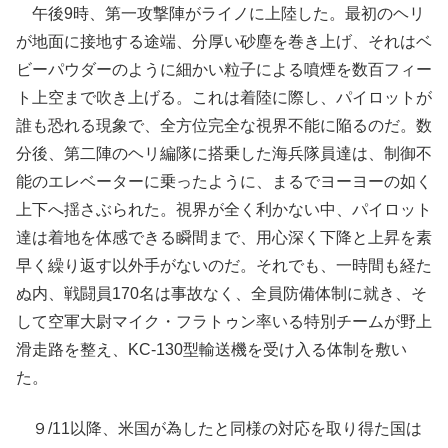
午後9時、第一攻撃陣がライノに上陸した。最初のヘリ
が地面に接地する途端、分厚い砂塵を巻き上げ、それはベ
ビーパウダーのように細かい粒子による噴煙を数百フィー
ト上空まで吹き上げる。これは着陸に際し、パイロットが
誰も恐れる現象で、全方位完全な視界不能に陥るのだ。数
分後、第二陣のヘリ編隊に搭乗した海兵隊員達は、制御不
能のエレベーターに乗ったように、まるでヨーヨーの如く
上下へ揺さぶられた。視界が全く利かない中、パイロット
達は着地を体感できる瞬間まで、用心深く下降と上昇を素
早く繰り返す以外手がないのだ。それでも、一時間も経た
ぬ内、戦闘員170名は事故なく、全員防備体制に就き、そ
して空軍大尉マイク・フラトゥン率いる特別チームが野上
滑走路を整え、KC-130型輸送機を受け入る体制を敷い
た。
９/11以降、米国が為したと同様の対応を取り得た国は