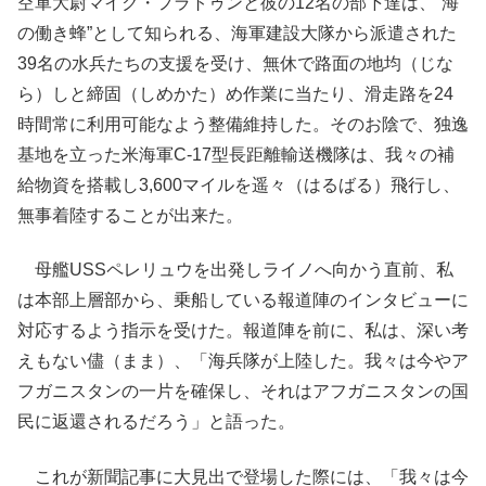
空軍大尉マイク・フラトゥンと彼の12名の部下達は、“海
の働き蜂”として知られる、海軍建設大隊から派遣された
39名の水兵たちの支援を受け、無休で路面の地均（じな
ら）しと締固（しめかた）め作業に当たり、滑走路を24
時間常に利用可能なよう整備維持した。そのお陰で、独逸
基地を立った米海軍C-17型長距離輸送機隊は、我々の補
給物資を搭載し3,600マイルを遥々（はるばる）飛行し、
無事着陸することが出来た。
母艦USSペレリュウを出発しライノへ向かう直前、私
は本部上層部から、乗船している報道陣のインタビューに
対応するよう指示を受けた。報道陣を前に、私は、深い考
えもない儘（まま）、「海兵隊が上陸した。我々は今やア
フガニスタンの一片を確保し、それはアフガニスタンの国
民に返還されるだろう」と語った。
これが新聞記事に大見出で登場した際には、「我々は今