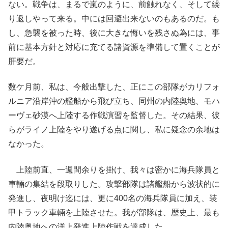
ない。戦争は、まるで嵐のように、前触れなく、そして繰
り返しやって来る。中には回避出来ないのもあるのだ。も
し、急襲を被った時、後に大きな悔いを残さぬ為には、事
前に基本方針と対応に充てる諸資源を準備して置くことが
肝要だ。
数ケ月前、私は、今般出撃した、正にこの部隊がカリフォ
ルニア沿岸沖の艦船から飛び立ち、同州の内陸奥地、モハ
ーヴェ砂漠へ上陸する作戦演習を監督した。その結果、彼
らがライノ上陸をやり遂げる点に関し、私に疑念の余地は
なかった。
上陸前直、一週間余りを掛け、我々は密かに海兵隊員と
車輛の集結を段取りした。攻撃部隊は諸艦船から波状的に
発進し、夜明け迄には、更に400名の海兵隊員に加え、装
甲トラック車輛を上陸させた。我が部隊は、歴史上、最も
内陸奥地への洋上発進上陸作戦を達成した。