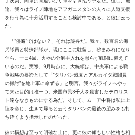
了次第、同軍は間違いなく陣を引き払う予定だ。但し、無
論、我々はライノ陣地をアフガニスタンの人々に人道支援
を行う為に十分活用することも検討中である」と彼は云っ
た。
「“侵略”ではない？」それは詭弁だ。我々、数百名の海
兵隊員と特殊部隊が、現にここに駐留し、砂まみれになり
乍ら、一日4回、火器の分解手入れを怠らず戦闘に備えて
いるのだ。実際、9月時点に、大統領は、中央軍による戦
争戦略の要諦として「“タリバン残党とアルカイダ戦闘員
の掃討”を地上軍に命ずる」と明言。我々がライノへやっ
て来た目的は唯一つ、米国市民3千人を殺害したテロリス
ト達をなきものにする為だ。そして、ムーア中将は私に上
陸を命じ、生きて帰ると云うタリバンの最後の望みをも打
ち砕くよう指示したのだった。
彼の構想は至って明確な上に、更に彼の頼もしい性格も相