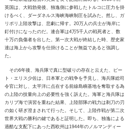
英国は、大戦勃発後、独逸側に参戦したトルコに圧力を掛
けるべく、ダーダネルス海峡海峡制圧を試みた。然し、ガ
リポリ上陸攻撃は、悲劇に帰す。20万人の兵士が海岸に
釘付けになったのだ。連合軍は4万5千人の戦死者と、数
十万の負傷者を出した。第一次大戦が終結した時、歴史家
達は海上から攻撃を仕掛けることが無益であると強調し
た。
その6年後、海兵隊で真に型破りの存在と云えた、ピー
ト・エリス少佐は、日本軍との戦争を予見し、海兵隊総司
令官に対し、太平洋に点在する前線島嶼基地を奪取する為
の上陸の技量向上の必要性を強く訴えた。海軍と海兵隊は
カリブ海で演習を重ねた結果、上陸部隊の戦力は剃刀の刃
の如く研ぎ澄まされて行った。そして、上陸作戦が第二次
世界大戦の勝利の鍵であると証明した。即ち、独逸による
過酷な支配下にあった西欧州は1944年のノルマンディー