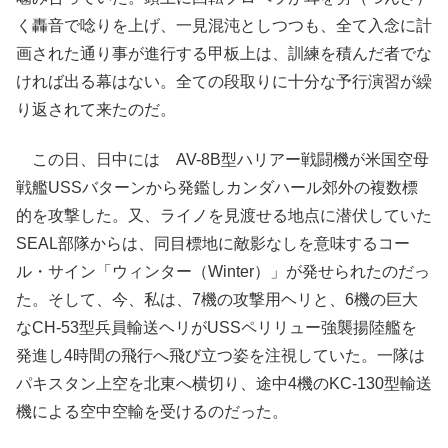
く轟音で唸りを上げ、一見混沌としつつも、全て入念に計
画された通り事が進行する甲板上は、訓練を積んだ者でな
ければ出る幕はない。全ての段取りに十分な予行演習が繰
り返されて来たのだ。
この日、日中には AV-8B型ハリアー戦闘機が米国空母
戦艦USSバターンから発鑑しカンダハール郊外の複数標
的を攻撃した。又、ライノを見渡せる地点に潜伏していた
SEAL部隊からは、同目標地に敵影なしを意味するコー
ル・サイン「ウィンター（Winter）」が発せられたのだっ
た。そして、今、私は、7機の攻撃用ヘリと、6機の巨大
なCH-53型兵員輸送ヘリがUSSペリリュー強襲揚陸艦を
発進し4時間の飛行へ飛び立つ姿を注視していた。一隊は
パキスタン上空を北東へ横切り、途中4機のKC-130型輸送
機による空中空輸を受けるのだった。