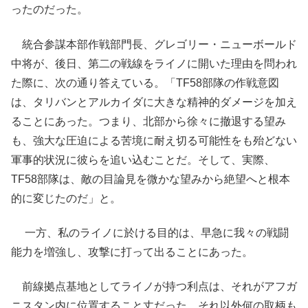
ったのだった。
統合参謀本部作戦部門長、グレゴリー・ニューボールド
中将が、後日、第二の戦線をライノに開いた理由を問われ
た際に、次の通り答えている。「TF58部隊の作戦意図
は、タリバンとアルカイダに大きな精神的ダメージを加え
ることにあった。つまり、北部から徐々に撤退する望み
も、強大な圧迫による苦境に耐え切る可能性をも殆どない
軍事的状況に彼らを追い込むことだ。そして、実際、
TF58部隊は、敵の目論見を微かな望みから絶望へと根本
的に変じたのだ」と。
一方、私のライノに於ける目的は、早急に我々の戦闘
能力を増強し、攻撃に打って出ることにあった。
前線拠点基地としてライノが持つ利点は、それがアフガ
ニスタン内に位置すること丈だった。それ以外何の取柄も