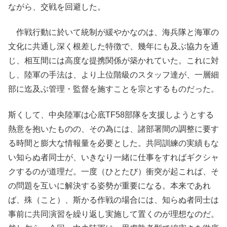
ながら、交戦を回避した。
作戦行動に於いて統制が緩やかなのは、海兵隊と海軍の
文化に共通し深く根差した特徴で、幾年にも及ぶ協力を通
じ、相互間には高度な提携関係が築かれていた。これに対
し、陸軍の手法は、より上位階級のスタッフ達が、一層細
部に迄及ぶ管理・監督を施すことを宗とするものだった。
斯くして、中央陸軍は心底TF58部隊を支援しようとする
熱意を抱いたものの、その為には、諸部署間の調整に要す
る時間と膨大な情報量を必要とした。共同訓練の実績もな
い知らぬ者同士が、いきなり一緒に仕事をすればギクシャ
クするのが道理だ。一度（ひとたび）衝突が起これば、そ
の問題を互いに解決する姿勢が重要になる。本来であれ
ば、殊（こと）、斯かる作戦の場合には、知らぬ者同士は
事前に共同演習を繰り返し実施して置くのが理想なのだ。