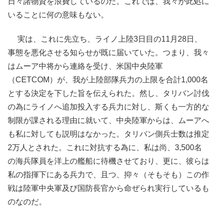
日々諸物資を浪費しているのだ。これでは、我々が此処に
いることに何の意味もない。
実は、これに先立ち、ライノ上陸3日目の11月28日、
事態を悪化させる知らせが既に届いていた。つまり、我々
はムーア中将から連絡を受け、米国中央陸軍
（CETCOM）が、我が上陸部隊兵力の上限を合計1,000名
とする決定を下した旨を伝えられた。然し、タリバン討伐
の為にライノへ追加投入する兵力に対し、斯くも一方的な
制限が課される理由に就いて、中央陸軍からは、ムーアへ
も私に対しても説明はなかった。タリバン側兵士数は推定
2万人とされた。これに対抗する為に、私は尚、3,500名
の海兵隊員を洋上の艦船に待機させており、更に、彼らは
私の指揮下にある兵力で、且つ、抑々（そもそも）この作
戦は陸軍中央軍及び国防長官から命ぜられ実行しているも
のなのだ。