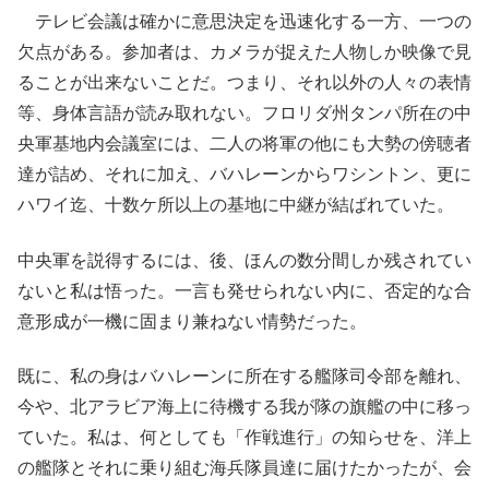
テレビ会議は確かに意思決定を迅速化する一方、一つの
欠点がある。参加者は、カメラが捉えた人物しか映像で見
ることが出来ないことだ。つまり、それ以外の人々の表情
等、身体言語が読み取れない。フロリダ州タンパ所在の中
央軍基地内会議室には、二人の将軍の他にも大勢の傍聴者
達が詰め、それに加え、バハレーンからワシントン、更に
ハワイ迄、十数ケ所以上の基地に中継が結ばれていた。
中央軍を説得するには、後、ほんの数分間しか残されてい
ないと私は悟った。一言も発せられない内に、否定的な合
意形成が一機に固まり兼ねない情勢だった。
既に、私の身はバハレーンに所在する艦隊司令部を離れ、
今や、北アラビア海上に待機する我が隊の旗艦の中に移っ
ていた。私は、何としても「作戦進行」の知らせを、洋上
の艦隊とそれに乗り組む海兵隊員達に届けたかったが、会