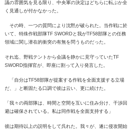
議の雰囲気を見る限り、中央軍の決定はどちらに転ぶか全
く見通しが付かなかった。
その時、一つの質問により沈黙が破られた。当作戦に於
いて、特殊作戦部隊TF SWORDと我がTF58部隊との任務
領域に関し潜在的衝突の有無を問うものだった。
それ迄、野戦テントから会議を静かに見守っていたTF
SWORD指揮官が、即座に割って入り発言した。
「自分はTF58部隊が提案する作戦を全面支援する立場
だ、」と断固たる口調で彼は云い、更に続けた。
「我々の両部隊は、時間と空間を互いに住み分け、干渉回
避は確保されている。私は同作戦を全面支持する」
彼は期待以上の説明をして呉れた。我々が、遂に侵攻開始