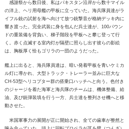
感謝祭から数日後、私はパキスタン沿岸から数十マイル
の洋上、ヘリ用母艦の甲板に立っていた。海兵隊員達がラ
イフル銃の試射を海へ向けて放つ銃撃音が格納デッキ内に
響き渡った。完全武装に身を包んだ兵士達が、100パウン
ドの重装備を背負い、梯子階段を甲板へと攀じ登って行
く。赤く点滅する室内灯が隔壁に照らし出す彼らの影絵
は、胸板厚く恰もゴリラの一団のようだった。
艦上に出ると、海兵隊員達は、暗い発着甲板を青いケミカ
ル灯に導かれ、大型トラック・トレーラー並みに巨大な
CH-53型ヘリコプター群の搭乗口ハッチへと向う。色付き
のジャージを着た海軍と海兵隊のチームは、機体整備、給
油、及び銃弾装填を行う一方、兵士達を整列させ機へと移
動させた。
米国軍事力の展開が正に開始され、全ての歯車が整然と
噛み合っていた。頭上に回転プロペラが耳を劈（つんざ）