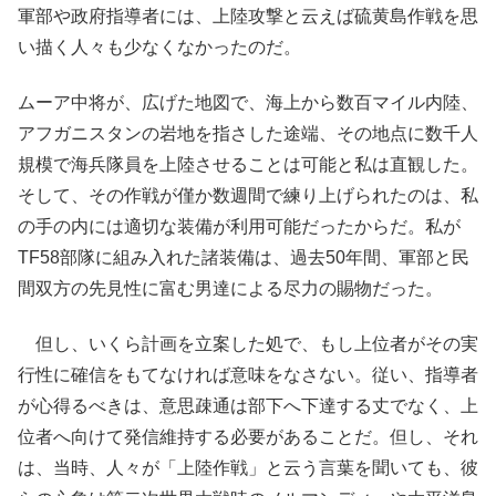
軍部や政府指導者には、上陸攻撃と云えば硫黄島作戦を思
い描く人々も少なくなかったのだ。
ムーア中将が、広げた地図で、海上から数百マイル内陸、
アフガニスタンの岩地を指さした途端、その地点に数千人
規模で海兵隊員を上陸させることは可能と私は直観した。
そして、その作戦が僅か数週間で練り上げられたのは、私
の手の内には適切な装備が利用可能だったからだ。私が
TF58部隊に組み入れた諸装備は、過去50年間、軍部と民
間双方の先見性に富む男達による尽力の賜物だった。
但し、いくら計画を立案した処で、もし上位者がその実
行性に確信をもてなければ意味をなさない。従い、指導者
が心得るべきは、意思疎通は部下へ下達する丈でなく、上
位者へ向けて発信維持する必要があることだ。但し、それ
は、当時、人々が「上陸作戦」と云う言葉を聞いても、彼