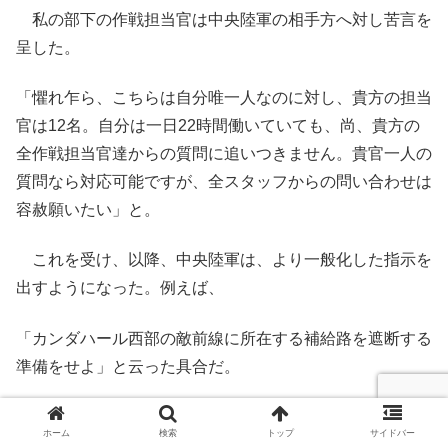
私の部下の作戦担当官は中央陸軍の相手方へ対し苦言を
呈した。
「懼れ乍ら、こちらは自分唯一人なのに対し、貴方の担当
官は12名。自分は一日22時間働いていても、尚、貴方の
全作戦担当官達からの質問に追いつきません。貴官一人の
質問なら対応可能ですが、全スタッフからの問い合わせは
容赦願いたい」と。
これを受け、以降、中央陸軍は、より一般化した指示を
出すようになった。例えば、
「カンダハール西部の敵前線に所在する補給路を遮断する
準備をせよ」と云った具合だ。
これは明瞭且つ簡潔だった。従い、我々は哨戒隊をより
ホーム
検索
トップ
サイドバー
遠く広く展開させた。すると、ある晩、哨戒中の一隊がラ