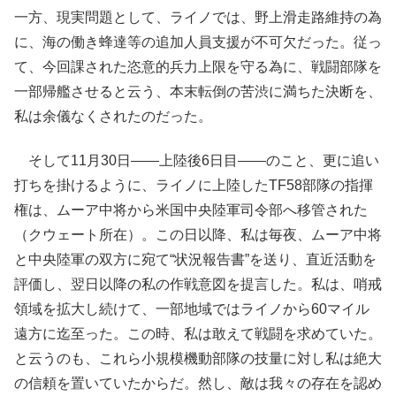
一方、現実問題として、ライノでは、野上滑走路維持の為
に、海の働き蜂達等の追加人員支援が不可欠だった。従っ
て、今回課された恣意的兵力上限を守る為に、戦闘部隊を
一部帰艦させると云う、本末転倒の苦渋に満ちた決断を、
私は余儀なくされたのだった。
そして11月30日――上陸後6日目――のこと、更に追い
打ちを掛けるように、ライノに上陸したTF58部隊の指揮
権は、ムーア中将から米国中央陸軍司令部へ移管された
（クウェート所在）。この日以降、私は毎夜、ムーア中将
と中央陸軍の双方に宛て“状況報告書”を送り、直近活動を
評価し、翌日以降の私の作戦意図を提言した。私は、哨戒
領域を拡大し続けて、一部地域ではライノから60マイル
遠方に迄至った。この時、私は敢えて戦闘を求めていた。
と云うのも、これら小規模機動部隊の技量に対し私は絶大
の信頼を置いていたからだ。然し、敵は我々の存在を認め