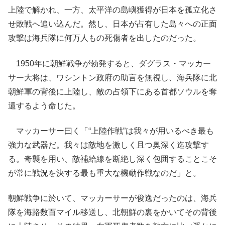
上陸で解かれ、一方、太平洋の島嶼獲得が日本を孤立化さ
せ敗戦へ追い込んだ。然し、日本が占有した島々への正面
攻撃は海兵隊に何万人もの死傷者を出したのだった。
1950年に朝鮮戦争が勃発すると、ダグラス・マッカー
サー大将は、ワシントン政府の助言を無視し、海兵隊に北
朝鮮軍の背後に上陸し、敵の占領下にある首都ソウルを奪
還するよう命じた。
マッカーサー曰く「“上陸作戦”は我々が用いるべき最も
強力な武器だ。我々は敵地を激しく且つ奥深く迄攻撃す
る。奇襲を用い、敵補給線を断絶し深く包囲することこそ
が常に戦況を決する最も重大な機動作戦なのだ」と。
朝鮮戦争に於いて、マッカーサーが俊逸だったのは、海兵
隊を海路数百マイル移送し、北朝鮮の裏をかいてその背後