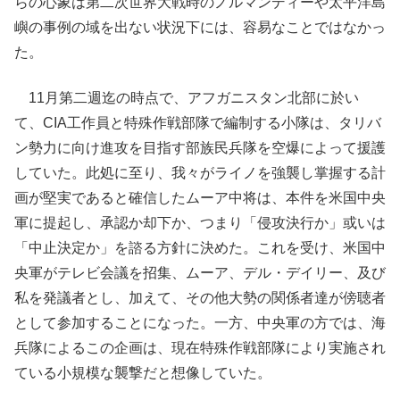
らの心象は第二次世界大戦時のノルマンディーや太平洋島
嶼の事例の域を出ない状況下には、容易なことではなかっ
た。
11月第二週迄の時点で、アフガニスタン北部に於い
て、CIA工作員と特殊作戦部隊で編制する小隊は、タリバ
ン勢力に向け進攻を目指す部族民兵隊を空爆によって援護
していた。此処に至り、我々がライノを強襲し掌握する計
画が堅実であると確信したムーア中将は、本件を米国中央
軍に提起し、承認か却下か、つまり「侵攻決行か」或いは
「中止決定か」を諮る方針に決めた。これを受け、米国中
央軍がテレビ会議を招集、ムーア、デル・デイリー、及び
私を発議者とし、加えて、その他大勢の関係者達が傍聴者
として参加することになった。一方、中央軍の方では、海
兵隊によるこの企画は、現在特殊作戦部隊により実施され
ている小規模な襲撃だと想像していた。