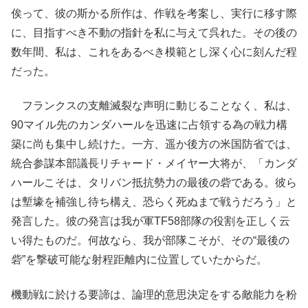
俟って、彼の斯かる所作は、作戦を考案し、実行に移す際
に、目指すべき不動の指針を私に与えて呉れた。その後の
数年間、私は、これをあるべき模範とし深く心に刻んだ程
だった。
フランクスの支離滅裂な声明に動じることなく、私は、
90マイル先のカンダハールを迅速に占領する為の戦力構
築に尚も集中し続けた。一方、遥か後方の米国防省では、
統合参謀本部議長リチャード・メイヤー大将が、「カンダ
ハールこそは、タリバン抵抗勢力の最後の砦である。彼ら
は塹壕を補強し待ち構え、恐らく死ぬまで戦うだろう」と
発言した。彼の発言は我が軍TF58部隊の役割を正しく云
い得たものだ。何故なら、我が部隊こそが、その“最後の
砦”を撃破可能な射程距離内に位置していたからだ。
機動戦に於ける要諦は、論理的意思決定をする敵能力を粉