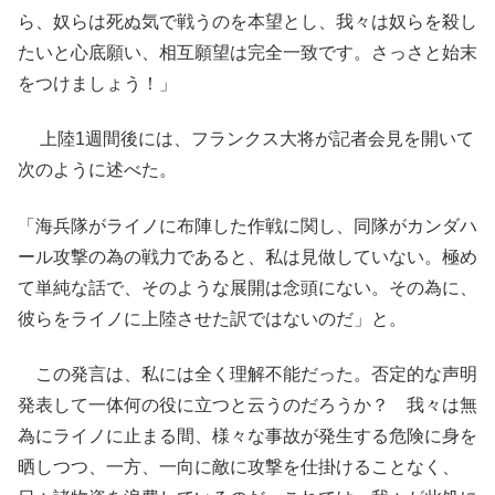
ら、奴らは死ぬ気で戦うのを本望とし、我々は奴らを殺し
たいと心底願い、相互願望は完全一致です。さっさと始末
をつけましょう！」
上陸1週間後には、フランクス大将が記者会見を開いて
次のように述べた。
「海兵隊がライノに布陣した作戦に関し、同隊がカンダハ
ール攻撃の為の戦力であると、私は見做していない。極め
て単純な話で、そのような展開は念頭にない。その為に、
彼らをライノに上陸させた訳ではないのだ」と。
この発言は、私には全く理解不能だった。否定的な声明
発表して一体何の役に立つと云うのだろうか？ 我々は無
為にライノに止まる間、様々な事故が発生する危険に身を
晒しつつ、一方、一向に敵に攻撃を仕掛けることなく、