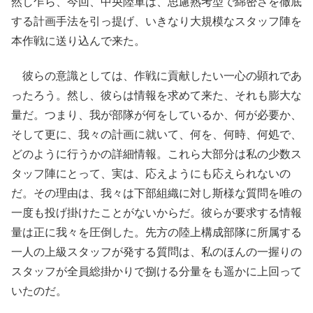
然し乍ら、今回、中央陸軍は、思慮熟考型で綿密さを徹底
する計画手法を引っ提げ、いきなり大規模なスタッフ陣を
本作戦に送り込んで来た。
彼らの意識としては、作戦に貢献したい一心の顕れであ
ったろう。然し、彼らは情報を求めて来た、それも膨大な
量だ。つまり、我が部隊が何をしているか、何が必要か、
そして更に、我々の計画に就いて、何を、何時、何処で、
どのように行うかの詳細情報。これら大部分は私の少数ス
タッフ陣にとって、実は、応えようにも応えられないの
だ。その理由は、我々は下部組織に対し斯様な質問を唯の
一度も投げ掛けたことがないからだ。彼らが要求する情報
量は正に我々を圧倒した。先方の陸上構成部隊に所属する
一人の上級スタッフが発する質問は、私のほんの一握りの
スタッフが全員総掛かりで捌ける分量をも遥かに上回って
いたのだ。