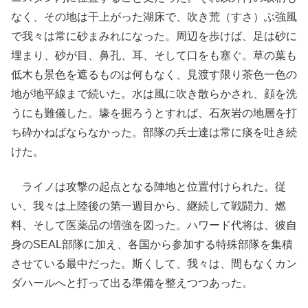
なく、その地は干上がった湖床で、吹き荒（すさ）ぶ強風
で我々は常に砂まみれになった。周辺を歩けば、足は砂に
埋まり、砂が目、鼻孔、耳、そして口をも塞ぐ。草の葉も
低木も景色を遮るものは何もなく、見渡す限り茶色一色の
地が地平線まで続いた。水は風に吹き散らかされ、顔を洗
うにも難儀した。壕を掘ろうとすれば、石灰岩の地層を打
ち砕かねばならなかった。部隊の兵士達は常に痰を吐き続
けた。
ライノは攻撃の起点となる陣地と位置付けられた。従
い、我々は上陸後の第一週目から、継続して戦闘力、燃
料、そして医薬品の増強を図った。ハワード代将は、彼自
身のSEAL部隊に加え、各国から参加する特殊部隊を集積
させている最中だった。斯くして、我々は、間もなくカン
ダハールへと打って出る準備を整えつつあった。