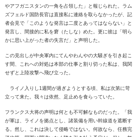
やアフガニスタンの一角を占領した」と報じられた。ラム
ズフェルド国防長官は直接私に連絡を取らなかったが、記
者会見で「このような発言は二度とあってはならない」と
発言し、間接的に私を窘（たしな）めた。更に彼は「明ら
かに思い上がった者の失言だ」と声明した。
この見出しが中央軍内にてんやわんやの大騒ぎを引き起こ
す間、これへの対処は本部の仕事と割り切った私は、我関
せずと上陸攻撃へ飛び立った。
ライノ入りし1週間が過ぎようとする頃、私は次第に苛
立って来た。我々は依然、足止めを食らっていた。
フランクス大将の声明は何とも不可解なものだった。「我
が軍は、ライノを拠点とし、諸装備を用い幹線道を遮断す
る。然し、これは決して侵略ではない。何故なら、任務完