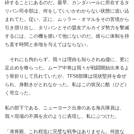
砕することにあるのだ。最早、カンダハールに所在するタ
リバン司令部は、何をしていいかわからない状態に追い込
まれてた。従い、正に、ムッラー・オマルをその苦境から
引き摺り出し、タリバンとその盟友アルカイダ勢力を撃滅
するには、この機を措いて他にないのだ。彼らに体制を持
ち直す時間と余地を与えてはならない。
それにも拘わらず、我々は理由も知らされぬ儘に、更に
足止めを喰らった。ムーア中将は我々が戦闘開始出来るよ
う骨折りして呉れていたが、TF58部隊は現状堅持を命ぜ
られ、身動きがとれなかった。私はこの状況に酷（ひど）
く苛立った。
私の部下である、ニューヨーク出身のある海兵隊員は、
我々現場の不満を次のように表現し、私にぶつけた。
「准将殿、これ程迄に完璧な戦争はありません。何故な