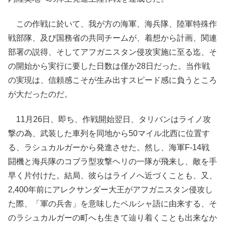
この作戦に於いて、我が方の海軍、海兵隊、陸軍特殊作
戦部隊、及び国務省の共同チームが、着想から計画、関連
部署の説得、そしてアフガニスタン侵攻実施に至る迄、そ
の開始から実行に要した日数は僅か28日だった。当作戦
の実現は、信頼感こそが生み出すスピード感に負うところ
が大だったのだ。
11月26日、即ち、作戦開始翌日、タリバンはライノ攻
撃の為、武装した車列を同地から50マイル北西に位置す
る、ラシュカルガーから発進させた。然し、海軍F-14戦
闘機と海兵隊のコブラ型攻撃ヘリの一隊が飛来し、敵を手
早く片付けた。結局、彼らはライノへ近づくことも、又、
2,400年前にアレクサンダー大王がアフガニスタン侵攻し
た際、「軍の兵舎」を意味したペルシャ語に由来する、そ
のラシュカルガーの町へも生きて辿り着くことも出来なか