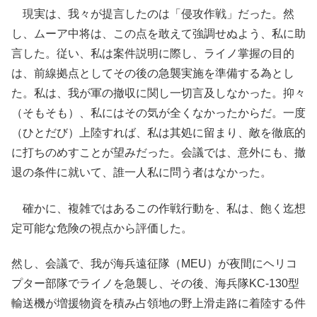
現実は、我々が提言したのは「侵攻作戦」だった。然
し、ムーア中将は、この点を敢えて強調せぬよう、私に助
言した。従い、私は案件説明に際し、ライノ掌握の目的
は、前線拠点としてその後の急襲実施を準備する為とし
た。私は、我が軍の撤収に関し一切言及しなかった。抑々
（そもそも）、私にはその気が全くなかったからだ。一度
（ひとだび）上陸すれば、私は其処に留まり、敵を徹底的
に打ちのめすことが望みだった。会議では、意外にも、撤
退の条件に就いて、誰一人私に問う者はなかった。
確かに、複雑ではあるこの作戦行動を、私は、飽く迄想
定可能な危険の視点から評価した。
然し、会議で、我が海兵遠征隊（MEU）が夜間にヘリコ
プター部隊でライノを急襲し、その後、海兵隊KC-130型
輸送機が増援物資を積み占領地の野上滑走路に着陸する件