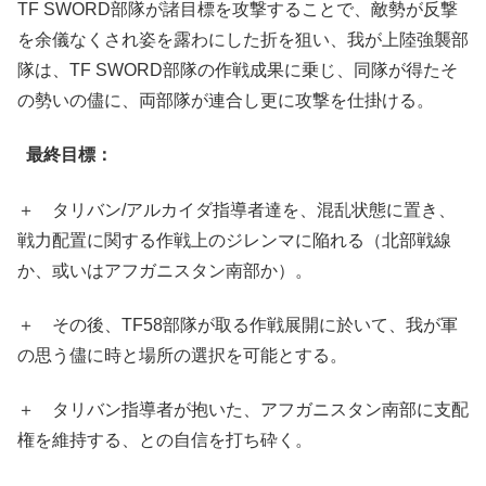
TF SWORD部隊が諸目標を攻撃することで、敵勢が反撃
を余儀なくされ姿を露わにした折を狙い、我が上陸強襲部
隊は、TF SWORD部隊の作戦成果に乗じ、同隊が得たそ
の勢いの儘に、両部隊が連合し更に攻撃を仕掛ける。
最終目標：
＋ タリバン/アルカイダ指導者達を、混乱状態に置き、
戦力配置に関する作戦上のジレンマに陥れる（北部戦線
か、或いはアフガニスタン南部か）。
＋ その後、TF58部隊が取る作戦展開に於いて、我が軍
の思う儘に時と場所の選択を可能とする。
＋ タリバン指導者が抱いた、アフガニスタン南部に支配
権を維持する、との自信を打ち砕く。