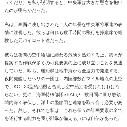
（くだり）を私が説明すると、中央軍は大きな懸念を抱い
たのが明らかだった。
私は、画面に映し出された二人の年長な中央軍将軍達の表
情に注視した。彼らは何れも数千時間の飛行を操縦席で経
験した元パイロット達だった。
彼らは夜間の空中給油に纏わる危険を熟知する上、我々が
提案する作戦が多くの可変要素の上に成り立つことを見通
していた。即ち、艦船群は地中海から全速力で発進する。
夜間発艦したヘリの一団は、内陸部数百マイル地点の上空
で、KC-130型給油機と合流し空中給油を受けなければな
らない。更に、海軍特殊部隊SEALが、数日間に亘り敵領
域内深く潜伏し、洋上の艦船団と連絡を取り合う必要があ
った。然し、それでも私は、これら個々の計画要素の全て
を遂行する能力を我が部隊が備える点には自信があった。