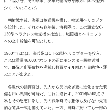
に上陸させ、その結果、友軍死傷者数を敵方に比べ遥かに
少く止めたことだ。
朝鮮戦争後、海軍は輸送機を模し、輸送用ヘリコプター
を設計した。それから数年後、海兵隊は、この頑丈なC-
130型ヘラクレス輸送機を改造し、戦闘機とヘリコプター
への空中給油を可能とした。
1960年代には、海兵隊はCH-53型ヘリコプターを投入、
これは重量46,000パウンドの正にモンスター級輸送機
で、部隊と所要貨物を満載し数百マイル離れた目的地へ運
ぶことが出来た。
各世代の指揮官は、先人から受け継ぎ更に進化させた装
備を用い戦闘が可能だ。これに違わず、2001年の時点で
私もその恩恵に浴し、先の戦争時では想像も及ばない先進
的な道具一式を備えていた。一方、当時に於いても一部の