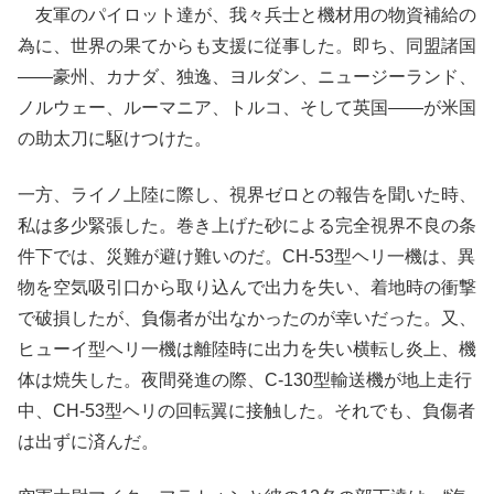
友軍のパイロット達が、我々兵士と機材用の物資補給の
為に、世界の果てからも支援に従事した。即ち、同盟諸国
――豪州、カナダ、独逸、ヨルダン、ニュージーランド、
ノルウェー、ルーマニア、トルコ、そして英国――が米国
の助太刀に駆けつけた。
一方、ライノ上陸に際し、視界ゼロとの報告を聞いた時、
私は多少緊張した。巻き上げた砂による完全視界不良の条
件下では、災難が避け難いのだ。CH-53型ヘリ一機は、異
物を空気吸引口から取り込んで出力を失い、着地時の衝撃
で破損したが、負傷者が出なかったのが幸いだった。又、
ヒューイ型ヘリ一機は離陸時に出力を失い横転し炎上、機
体は焼失した。夜間発進の際、C-130型輸送機が地上走行
中、CH-53型ヘリの回転翼に接触した。それでも、負傷者
は出ずに済んだ。